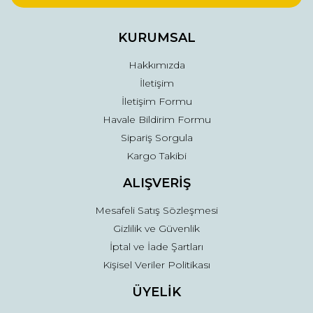
Ürün bilgilerinde hatalar bulunuyor.
Ürün fiyatı diğer sitelerden daha pahalı.
KURUMSAL
Bu ürüne benzer farklı alternatifler olmalı.
Hakkımızda
İletişim
İletişim Formu
Havale Bildirim Formu
Sipariş Sorgula
Gönder
Kargo Takibi
ALIŞVERİŞ
Mesafeli Satış Sözleşmesi
Gizlilik ve Güvenlik
İptal ve İade Şartları
Kişisel Veriler Politikası
ÜYELİK