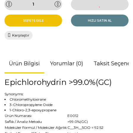
SEPETE EKLE
HIZLI SATIN AL
Karşılaştır
Ürün Bilgisi
Yorumlar (0)
Taksit Seçenek
Epichlorohydrin >99.0%(GC)
Synonyms:
Chloromethyloxirane
3-Chloropropylene Oxide
1-Chloro-2,3-epoxypropane
Ürün Numarası
E0012
Saflık / Analiz Metodu
>99.0%(GC)
Moleküler Formül / Moleküler Ağırlık
C__3H__5ClO
= 92.52