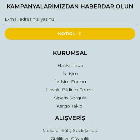
Bu ürüne ilk yorumu siz yapın!
kullanarak tarafımıza iletebilirsiniz.
KAMPANYALARIMIZDAN HABERDAR OLUN
Görüş ve önerileriniz için teşekkür ederiz.
Yorum Yaz
Ürün resmi kalitesiz, bozuk veya görüntülenemiyor.
Ürün açıklamasında eksik bilgiler bulunuyor.
KAYDOL
Ürün bilgilerinde hatalar bulunuyor.
Ürün fiyatı diğer sitelerden daha pahalı.
KURUMSAL
Bu ürüne benzer farklı alternatifler olmalı.
Hakkımızda
İletişim
İletişim Formu
Havale Bildirim Formu
Sipariş Sorgula
Gönder
Kargo Takibi
ALIŞVERİŞ
Mesafeli Satış Sözleşmesi
Gizlilik ve Güvenlik