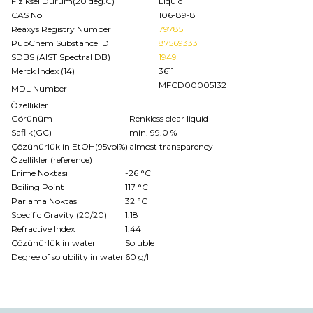
Fiziksel Durum(20 deg.C)
Liquid
CAS No
106-89-8
Reaxys Registry Number
79785
PubChem Substance ID
87569333
SDBS (AIST Spectral DB)
1949
Merck Index (14)
3611
MFCD00005132
MDL Number
Özellikler
Görünüm
Renkless clear liquid
Saflık(GC)
min. 99.0 %
Çözünürlük in EtOH(95vol%)
almost transparency
Özellikler (reference)
Erime Noktası
-26 °C
Boiling Point
117 °C
Parlama Noktası
32 °C
Specific Gravity (20/20)
1.18
Refractive Index
1.44
Çözünürlük in water
Soluble
Degree of solubility in water
60 g/l
Bu ürünün fiyat bilgisi, resim, ürün açıklamalarında ve diğer
konularda yetersiz gördüğünüz noktaları öneri formunu