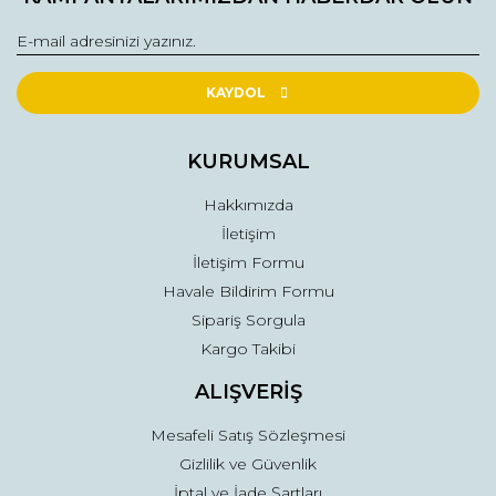
Görüş ve önerileriniz için teşekkür ederiz.
Yorum Yaz
Ürün resmi kalitesiz, bozuk veya görüntülenemiyor.
Ürün açıklamasında eksik bilgiler bulunuyor.
KAYDOL
Ürün bilgilerinde hatalar bulunuyor.
Ürün fiyatı diğer sitelerden daha pahalı.
KURUMSAL
Bu ürüne benzer farklı alternatifler olmalı.
Hakkımızda
İletişim
İletişim Formu
Havale Bildirim Formu
Sipariş Sorgula
Gönder
Kargo Takibi
ALIŞVERİŞ
Mesafeli Satış Sözleşmesi
Gizlilik ve Güvenlik
İptal ve İade Şartları