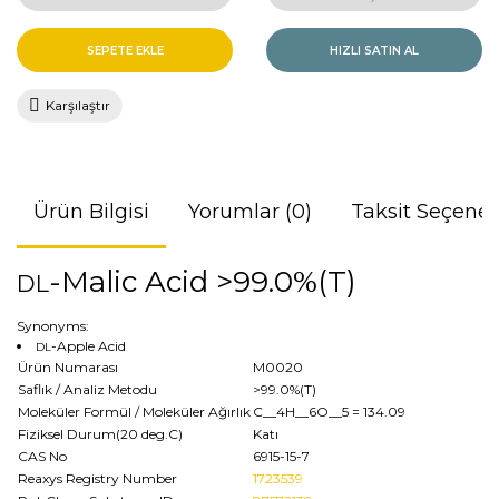
SEPETE EKLE
HIZLI SATIN AL
Karşılaştır
Ürün Bilgisi
Yorumlar (0)
Taksit Seçenek
-Malic Acid >99.0%(T)
DL
Synonyms:
-Apple Acid
DL
Ürün Numarası
M0020
Saflık / Analiz Metodu
>99.0%(T)
Moleküler Formül / Moleküler Ağırlık
C__4H__6O__5
= 134.09
Fiziksel Durum(20 deg.C)
Katı
CAS No
6915-15-7
Reaxys Registry Number
1723539