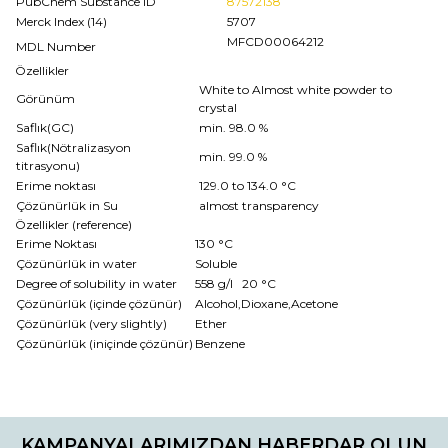
PubChem Substance ID
87572138
Merck Index (14)
5707
MFCD00064212
MDL Number
Özellikler
White to Almost white powder to
Görünüm
crystal
Saflık(GC)
min. 98.0 %
Saflık(Nötralizasyon
min. 99.0 %
titrasyonu)
Erime noktası
129.0 to 134.0 °C
Çözünürlük in Su
almost transparency
Özellikler (reference)
Erime Noktası
130 °C
Çözünürlük in water
Soluble
Degree of solubility in water
558 g/l 20 °C
Çözünürlük (içinde çözünür)
Alcohol,Dioxane,Acetone
Çözünürlük (very slightly)
Ether
Çözünürlük (iniçinde çözünür)
Benzene
Bu ürünün fiyat bilgisi, resim, ürün açıklamalarında ve diğer
konularda yetersiz gördüğünüz noktaları öneri formunu
Bu ürüne ilk yorumu siz yapın!
kullanarak tarafımıza iletebilirsiniz.
KAMPANYALARIMIZDAN HABERDAR OLUN