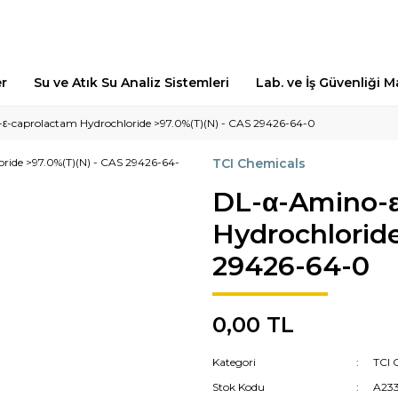
er
Su ve Atık Su Analiz Sistemleri
Lab. ve İş Güvenliği 
ε-caprolactam Hydrochloride >97.0%(T)(N) - CAS 29426-64-0
TCI Chemicals
DL-α-Amino-ε
Hydrochloride
29426-64-0
0,00 TL
Kategori
TCI 
Stok Kodu
A233