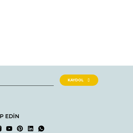
rak tarafımıza iletebilirsiniz.
KAYDOL
İP EDİN