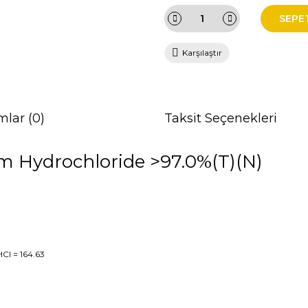
SEPE
Karşılaştır
mlar (0)
Taksit Seçenekleri
m Hydrochloride >97.0%(T)(N)
HCl
= 164.63