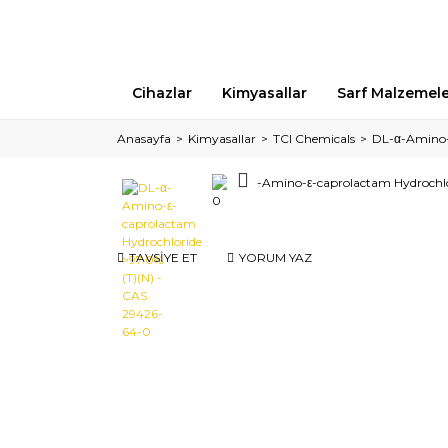
Cihazlar
Kimyasallar
Sarf Malzemel
Anasayfa
Kimyasallar
TCI Chemicals
DL-α-Amino-
TAVSİYE ET
YORUM YAZ