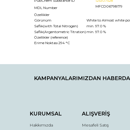
PubChem Substance ID
125307528
MFCD06798179
MDL Number
Özellikler
Görünüm
White to Almost white pow
Saflık(with Total Nitrogen)
min. 97.0 %
Saflık(Argentometric Titration)
min. 97.0 %
Özellikler (reference)
Erime Noktası
294 °C
Bu ürünün fiyat bilgisi, resim, ürün açıklamaların
Görüş ve önerileriniz için teşekkür ederiz.
KAMPANYALARIMIZDAN HABERDA
Ürün resmi kalitesiz, bozuk veya görüntülenemiyo
Ürün açıklamasında eksik bilgiler bulunuyor.
Ürün bilgilerinde hatalar bulunuyor.
Ürün fiyatı diğer sitelerden daha pahalı.
Bu ürüne benzer farklı alternatifler olmalı.
KURUMSAL
ALIŞVERİŞ
Hakkımızda
Mesafeli Satış