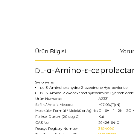
Ürün Bilgisi
Yoru
-α-Amino-ε-caprolacta
DL
Synonyms:
-3-Aminohexahydro-2-azepinone Hydrochloride
DL
-3-Amino-2-oxohexamethyleneimine Hydrochloride
DL
Ürün Numarası
A2331
Saflık / Analiz Metodu
>97.0%(T)(N)
Moleküler Formül / Moleküler Ağırlık
C__6H__1__2N__2O·
Fiziksel Durum(20 deg.C)
Katı
CAS No
29426-64-0
Reaxys Registry Number
3694090