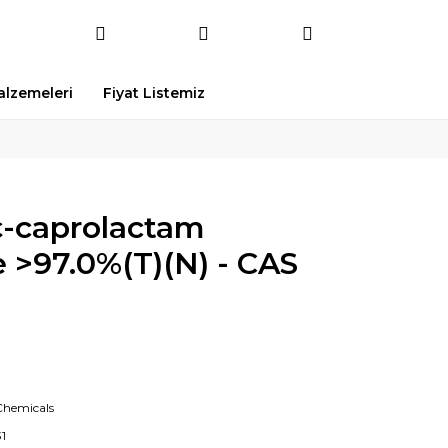
Malzemeleri
Fiyat Listemiz
-caprolactam
 >97.0%(T)(N) - CAS
Chemicals
1