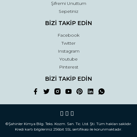
Şifremi Unuttum
Sepetiniz
BİZİ TAKİP EDİN
Facebook
Twitter
Instagram
Youtube
Pinterest
BİZİ TAKİP EDİN
©Şahinler Kimya Bilg. Teks. Kozm. San. Tic. Ltd. Şti. Tüm hakları saklıdır.
Kredi kartı bilgileriniz 256bit SSL sertifikası ile korunmaktadır.