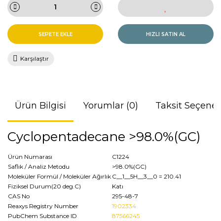
SEPETE EKLE
HIZLI SATIN AL
Karşılaştır
Ürün Bilgisi
Yorumlar (0)
Taksit Seçenek
Cyclopentadecane >98.0%(GC)
Ürün Numarası
C1224
Saflık / Analiz Metodu
>98.0%(GC)
Moleküler Formül / Moleküler Ağırlık
C__1__5H__3__0
= 210.41
Fiziksel Durum(20 deg.C)
Katı
CAS No
295-48-7
Reaxys Registry Number
1902334
PubChem Substance ID
87566245