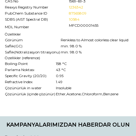
CAS No
1569-69-3
Reaxys Registry Number
1236342
PubChem Substance ID
87565809
SDBS (AIST Spectral DB)
10584
MFCD00001455
MDL Number
Özellikler
Görünüm
Renkless to Almost colorless clear liquid
Saflık(GC)
min. 98.0 %
Saflık(Nötralizasyon titrasyonu)
min. 98.0 %
Özellikler (reference)
Boiling Point
158 °C
Parlama Noktası
43 °C
Specific Gravity (20/20)
0.95
Refractive Index
1.49
Çözünürlük in water
Insoluble
Çözünürlük (içinde çözünür)
Ether,Acetone,Chloroform,Benzene
Bu ürünün fiyat bilgisi, resim, ürün açıklamalarında ve diğer
konularda yetersiz gördüğünüz noktaları öneri formunu
Bu ürüne ilk yorumu siz yapın!
kullanarak tarafımıza iletebilirsiniz.
KAMPANYALARIMIZDAN HABERDAR OLUN
Görüş ve önerileriniz için teşekkür ederiz.