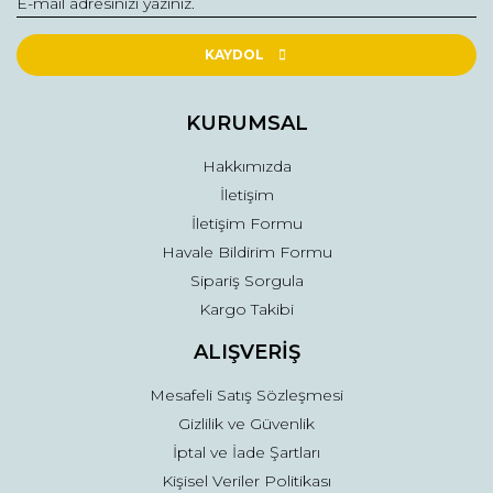
Yorum Yaz
Ürün resmi kalitesiz, bozuk veya görüntülenemiyor.
Ürün açıklamasında eksik bilgiler bulunuyor.
KAYDOL
Ürün bilgilerinde hatalar bulunuyor.
Ürün fiyatı diğer sitelerden daha pahalı.
KURUMSAL
Bu ürüne benzer farklı alternatifler olmalı.
Hakkımızda
İletişim
İletişim Formu
Havale Bildirim Formu
Sipariş Sorgula
Gönder
Kargo Takibi
ALIŞVERİŞ
Mesafeli Satış Sözleşmesi
Gizlilik ve Güvenlik
İptal ve İade Şartları
Kişisel Veriler Politikası