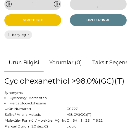
SEPETE EKLE
HIZLI SATIN AL
Karşılaştır
Ürün Bilgisi
Yorumlar (0)
Taksit Seçenek
Cyclohexanethiol >98.0%(GC)(T)
Synonyms:
Cyclohexyl Mercaptan
Mercaptocyclohexane
Ürün Numarası
C0727
Saflık / Analiz Metodu
>98.0%(GC)(T)
Moleküler Formül / Moleküler Ağırlık
C__6H__1__2S
= 116.22
Fiziksel Durum(20 deg.C)
Liquid