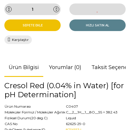
SEPETE EKLE
HIZLI SATIN AL
Karşılaştır
Ürün Bilgisi
Yorumlar (0)
Taksit Seçenek
Cresol Red (0.04% in Water) [for
pH Determination]
Ürün Numarası
C0407
Moleküler Formül / Moleküler Ağırlık
C__2__1H__1__8O__5S
= 382.43
Fiziksel Durum(20 deg.C)
Liquid
CAS No
62625-29-0
PubChem Substance ID
87565534