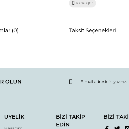
Karşılaştır
mlar (0)
Taksit Seçenekleri
da ve diğer konularda yetersiz gördüğünüz noktaları öneri formunu kullana
Bu ürüne ilk yorumu siz yapın!
R OLUN
r.
Yorum Yaz
ÜYELİK
BİZİ TAKİP
BİZİ TAK
EDİN
Hesabım