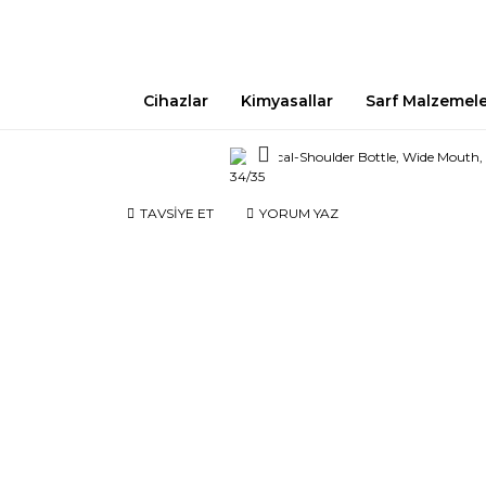
Cihazlar
Kimyasallar
Sarf Malzemel
TAVSİYE ET
YORUM YAZ