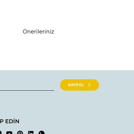
Önerileriniz
rak tarafımıza iletebilirsiniz.
KAYDOL
İP EDİN