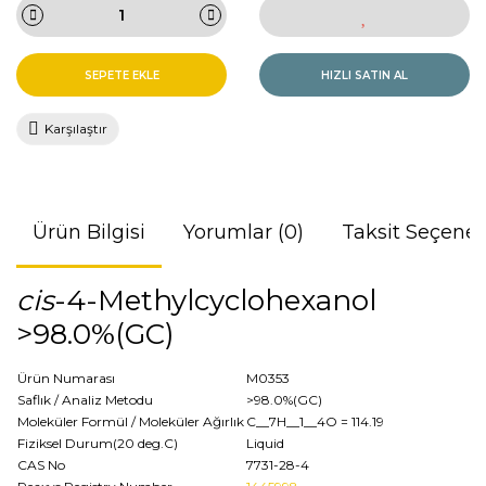
SEPETE EKLE
HIZLI SATIN AL
Karşılaştır
Ürün Bilgisi
Yorumlar (0)
Taksit Seçenek
cis
-4-Methylcyclohexanol
>98.0%(GC)
Ürün Numarası
M0353
Saflık / Analiz Metodu
>98.0%(GC)
Moleküler Formül / Moleküler Ağırlık
C__7H__1__4O
= 114.19
Fiziksel Durum(20 deg.C)
Liquid
CAS No
7731-28-4