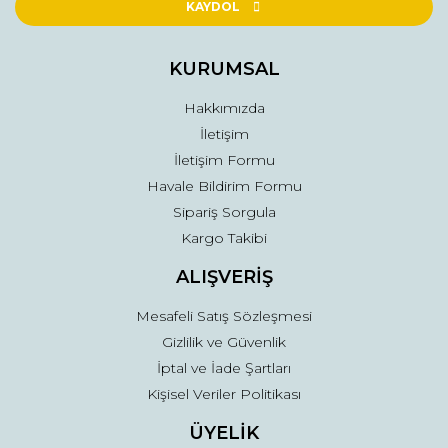
Ürün açıklamasında eksik bilgiler bulunuyor.
KAYDOL
Ürün bilgilerinde hatalar bulunuyor.
Ürün fiyatı diğer sitelerden daha pahalı.
KURUMSAL
Bu ürüne benzer farklı alternatifler olmalı.
Hakkımızda
İletişim
İletişim Formu
Havale Bildirim Formu
Sipariş Sorgula
Gönder
Kargo Takibi
ALIŞVERİŞ
Mesafeli Satış Sözleşmesi
Gizlilik ve Güvenlik
İptal ve İade Şartları
Kişisel Veriler Politikası
ÜYELİK