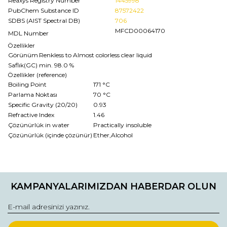
Reaxys Registry Number
1445998
PubChem Substance ID
87572422
SDBS (AIST Spectral DB)
706
MFCD00064170
MDL Number
Özellikler
Görünüm
Renkless to Almost colorless clear liquid
Saflık(GC)
min. 98.0 %
Özellikler (reference)
Boiling Point
171 °C
Parlama Noktası
70 °C
Specific Gravity (20/20)
0.93
Refractive Index
1.46
Çözünürlük in water
Practically insoluble
Çözünürlük (içinde çözünür)
Ether,Alcohol
Bu ürünün fiyat bilgisi, resim, ürün açıklamalarında ve diğer
konularda yetersiz gördüğünüz noktaları öneri formunu
Bu ürüne ilk yorumu siz yapın!
kullanarak tarafımıza iletebilirsiniz.
KAMPANYALARIMIZDAN HABERDAR OLUN
Görüş ve önerileriniz için teşekkür ederiz.
Yorum Yaz
Ürün resmi kalitesiz, bozuk veya görüntülenemiyor.