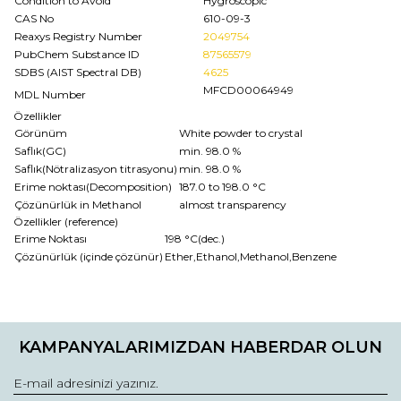
Condition to Avoid
Hygroscopic
CAS No
610-09-3
Reaxys Registry Number
2049754
PubChem Substance ID
87565579
SDBS (AIST Spectral DB)
4625
MFCD00064949
MDL Number
Özellikler
Görünüm
White powder to crystal
Saflık(GC)
min. 98.0 %
Saflık(Nötralizasyon titrasyonu)
min. 98.0 %
Erime noktası(Decomposition)
187.0 to 198.0 °C
Çözünürlük in Methanol
almost transparency
Özellikler (reference)
Erime Noktası
198 °C(dec.)
Çözünürlük (içinde çözünür)
Ether,Ethanol,Methanol,Benzene
Bu ürünün fiyat bilgisi, resim, ürün açıklamalarında ve diğer
konularda yetersiz gördüğünüz noktaları öneri formunu
Bu ürüne ilk yorumu siz yapın!
kullanarak tarafımıza iletebilirsiniz.
KAMPANYALARIMIZDAN HABERDAR OLUN
Görüş ve önerileriniz için teşekkür ederiz.
Yorum Yaz
Ürün resmi kalitesiz, bozuk veya görüntülenemiyor.