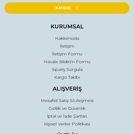
Ürün açıklamasında eksik bilgiler bulunuyor.
KAYDOL
Ürün bilgilerinde hatalar bulunuyor.
Ürün fiyatı diğer sitelerden daha pahalı.
KURUMSAL
Bu ürüne benzer farklı alternatifler olmalı.
Hakkımızda
İletişim
İletişim Formu
Havale Bildirim Formu
Sipariş Sorgula
Gönder
Kargo Takibi
ALIŞVERİŞ
Mesafeli Satış Sözleşmesi
Gizlilik ve Güvenlik
İptal ve İade Şartları
Kişisel Veriler Politikası