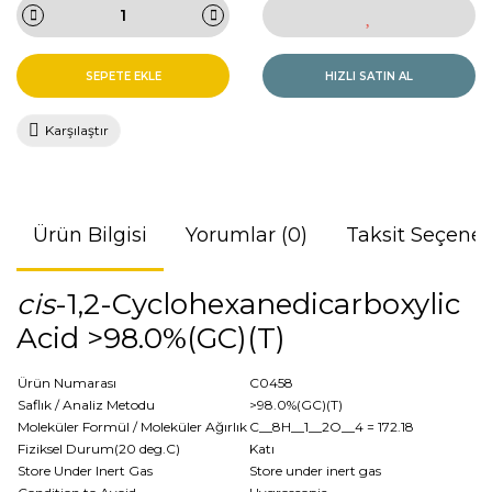
SEPETE EKLE
HIZLI SATIN AL
Karşılaştır
Ürün Bilgisi
Yorumlar (0)
Taksit Seçenek
cis
-1,2-Cyclohexanedicarboxylic
Acid >98.0%(GC)(T)
Ürün Numarası
C0458
Saflık / Analiz Metodu
>98.0%(GC)(T)
Moleküler Formül / Moleküler Ağırlık
C__8H__1__2O__4
= 172.18
Fiziksel Durum(20 deg.C)
Katı
Store Under Inert Gas
Store under inert gas