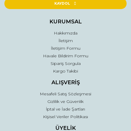
Ürün açıklamasında eksik bilgiler bulunuyor.
KAYDOL
Ürün bilgilerinde hatalar bulunuyor.
Ürün fiyatı diğer sitelerden daha pahalı.
KURUMSAL
Bu ürüne benzer farklı alternatifler olmalı.
Hakkımızda
İletişim
İletişim Formu
Havale Bildirim Formu
Sipariş Sorgula
Gönder
Kargo Takibi
ALIŞVERİŞ
Mesafeli Satış Sözleşmesi
Gizlilik ve Güvenlik
İptal ve İade Şartları
Kişisel Veriler Politikası
ÜYELİK