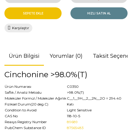
SEPETE EKLE
HIZLI SATIN AL
Karşılaştır
Ürün Bilgisi
Yorumlar (0)
Taksit Seçenek
Cinchonine >98.0%(T)
Ürün Numarası
C0350
Saflık / Analiz Metodu
>98.0%(T)
Moleküler Formül / Moleküler Ağırlık
C__1__9H__2__2N__2O
= 294.40
Fiziksel Durum(20 deg.C)
Katı
Condition to Avoid
Light Sensitive
CAS No
118-10-5
Reaxys Registry Number
89689
PubChem Substance ID
87565483