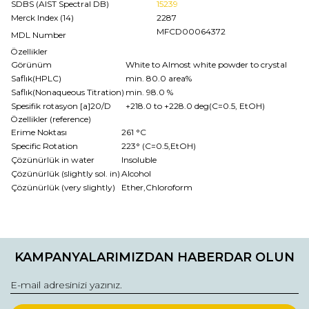
SDBS (AIST Spectral DB)
15239
Merck Index (14)
2287
MFCD00064372
MDL Number
Özellikler
Görünüm
White to Almost white powder to crystal
Saflık(HPLC)
min. 80.0 area%
Saflık(Nonaqueous Titration)
min. 98.0 %
Spesifik rotasyon [a]20/D
+218.0 to +228.0 deg(C=0.5, EtOH)
Özellikler (reference)
Erime Noktası
261 °C
Specific Rotation
223° (C=0.5,EtOH)
Çözünürlük in water
Insoluble
Çözünürlük (slightly sol. in)
Alcohol
Çözünürlük (very slightly)
Ether,Chloroform
Bu ürünün fiyat bilgisi, resim, ürün açıklamalarında ve diğer
konularda yetersiz gördüğünüz noktaları öneri formunu
Bu ürüne ilk yorumu siz yapın!
kullanarak tarafımıza iletebilirsiniz.
KAMPANYALARIMIZDAN HABERDAR OLUN
Görüş ve önerileriniz için teşekkür ederiz.
Yorum Yaz
Ürün resmi kalitesiz, bozuk veya görüntülenemiyor.