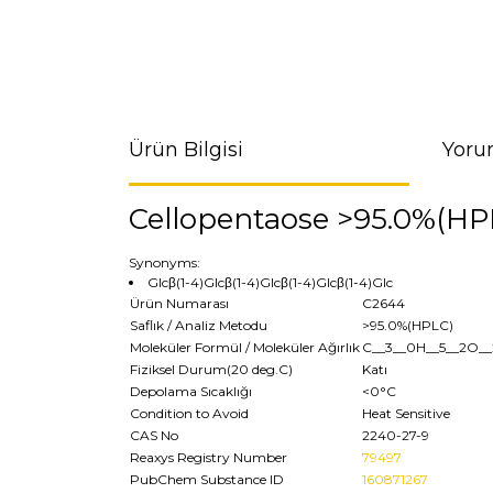
Ürün Bilgisi
Yoru
Cellopentaose >95.0%(HP
Synonyms:
Glcβ(1-4)Glcβ(1-4)Glcβ(1-4)Glcβ(1-4)Glc
Ürün Numarası
C2644
Saflık / Analiz Metodu
>95.0%(HPLC)
Moleküler Formül / Moleküler Ağırlık
C__3__0H__5__2O__
Fiziksel Durum(20 deg.C)
Katı
Depolama Sıcaklığı
<0°C
Condition to Avoid
Heat Sensitive
CAS No
2240-27-9
Reaxys Registry Number
79497
PubChem Substance ID
160871267