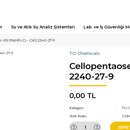
er
Su ve Atık Su Analiz Sistemleri
Lab. ve İş Güvenliği 
e >95.0%(HPLC) - CAS 2240-27-9
TCI Chemicals
Cellopentaos
2240-27-9
0,00 TL
Kategori
TCI 
Stok Kodu
C26
SEPE