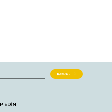
rak tarafımıza iletebilirsiniz.
KAYDOL
İP EDİN