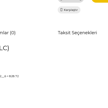
Karşılaştır
mlar (0)
Taksit Seçenekleri
LC)
2__6
= 828.72