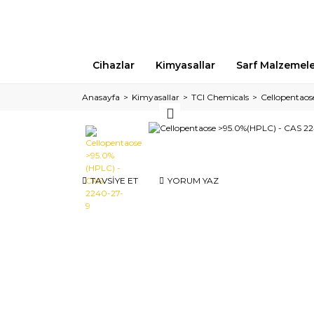
Cihazlar
Kimyasallar
Sarf Malzemel
Anasayfa
Kimyasallar
TCI Chemicals
Cellopentaos
TAVSİYE ET
YORUM YAZ