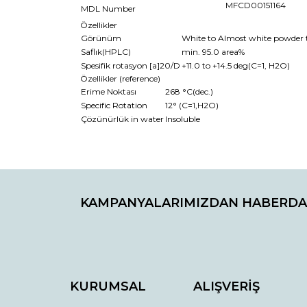
MFCD00151164
MDL Number
Özellikler
Görünüm
White to Almost white powder t
Saflık(HPLC)
min. 95.0 area%
Spesifik rotasyon [a]20/D
+11.0 to +14.5 deg(C=1, H2O)
Özellikler (reference)
Erime Noktası
268 °C(dec.)
Specific Rotation
12° (C=1,H2O)
Çözünürlük in water
Insoluble
Bu ürünün fiyat bilgisi, resim, ürün açıklamaların
Görüş ve önerileriniz için teşekkür ederiz.
KAMPANYALARIMIZDAN HABERDA
Ürün resmi kalitesiz, bozuk veya görüntülenemiyo
Ürün açıklamasında eksik bilgiler bulunuyor.
Ürün bilgilerinde hatalar bulunuyor.
Ürün fiyatı diğer sitelerden daha pahalı.
Bu ürüne benzer farklı alternatifler olmalı.
KURUMSAL
ALIŞVERİŞ