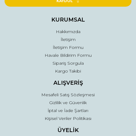
Ürün açıklamasında eksik bilgiler bulunuyor.
KAYDOL
Ürün bilgilerinde hatalar bulunuyor.
Ürün fiyatı diğer sitelerden daha pahalı.
KURUMSAL
Bu ürüne benzer farklı alternatifler olmalı.
Hakkımızda
İletişim
İletişim Formu
Havale Bildirim Formu
Sipariş Sorgula
Gönder
Kargo Takibi
ALIŞVERİŞ
Mesafeli Satış Sözleşmesi
Gizlilik ve Güvenlik
İptal ve İade Şartları
Kişisel Veriler Politikası
ÜYELİK