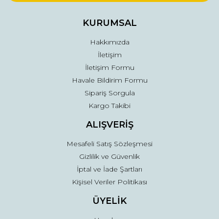
Ürün bilgilerinde hatalar bulunuyor.
Ürün fiyatı diğer sitelerden daha pahalı.
KURUMSAL
Bu ürüne benzer farklı alternatifler olmalı.
Hakkımızda
İletişim
İletişim Formu
Havale Bildirim Formu
Sipariş Sorgula
Gönder
Kargo Takibi
ALIŞVERİŞ
Mesafeli Satış Sözleşmesi
Gizlilik ve Güvenlik
İptal ve İade Şartları
Kişisel Veriler Politikası
ÜYELİK