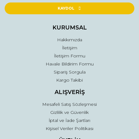
Ürün açıklamasında eksik bilgiler bulunuyor.
KAYDOL
Ürün bilgilerinde hatalar bulunuyor.
Ürün fiyatı diğer sitelerden daha pahalı.
KURUMSAL
Bu ürüne benzer farklı alternatifler olmalı.
Hakkımızda
İletişim
İletişim Formu
Havale Bildirim Formu
Sipariş Sorgula
Gönder
Kargo Takibi
ALIŞVERİŞ
Mesafeli Satış Sözleşmesi
Gizlilik ve Güvenlik
İptal ve İade Şartları
Kişisel Veriler Politikası