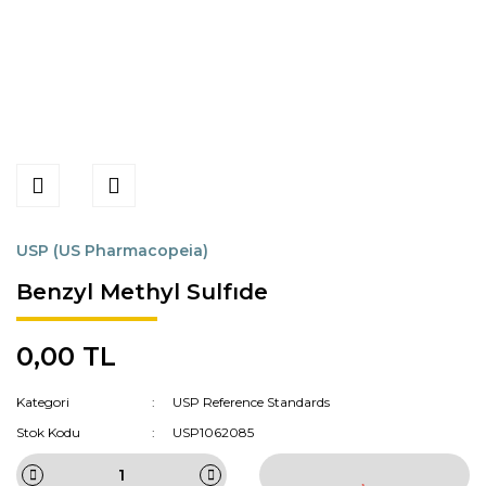
USP (US Pharmacopeia)
Benzyl Methyl Sulfıde
0,00 TL
Kategori
USP Reference Standards
Stok Kodu
USP1062085