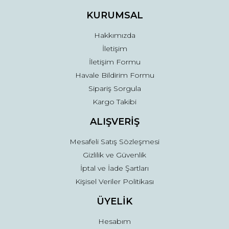
Ürün fiyatı diğer sitelerden daha pahalı.
KURUMSAL
Bu ürüne benzer farklı alternatifler olmalı.
Hakkımızda
İletişim
İletişim Formu
Havale Bildirim Formu
Sipariş Sorgula
Gönder
Kargo Takibi
ALIŞVERİŞ
Mesafeli Satış Sözleşmesi
Gizlilik ve Güvenlik
İptal ve İade Şartları
Kişisel Veriler Politikası
ÜYELİK
Hesabım