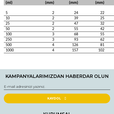
(ml)
(mm)
(mm)
(mm)
5
2
24
22
10
2
39
25
25
2
47
32
50
2
55
42
100
3
68
55
250
3
93
62
500
4
126
81
1000
4
157
102
Bu ürünün fiyat bilgisi, resim, ürün açıklamalarında ve diğer
konularda yetersiz gördüğünüz noktaları öneri formunu
Bu ürüne ilk yorumu siz yapın!
kullanarak tarafımıza iletebilirsiniz.
KAMPANYALARIMIZDAN HABERDAR OLUN
Görüş ve önerileriniz için teşekkür ederiz.
Yorum Yaz
Ürün resmi kalitesiz, bozuk veya görüntülenemiyor.
Ürün açıklamasında eksik bilgiler bulunuyor.
KAYDOL
Ürün bilgilerinde hatalar bulunuyor.
Ürün fiyatı diğer sitelerden daha pahalı.