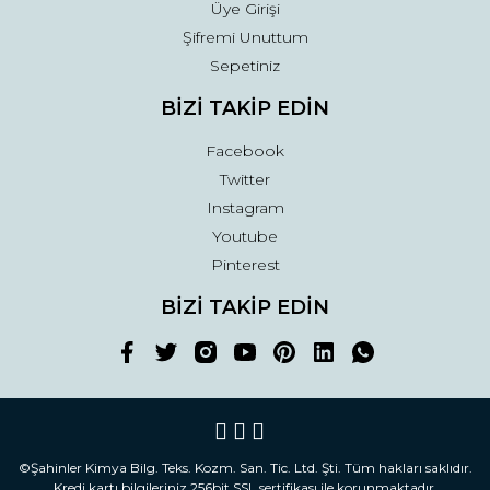
Üye Girişi
Şifremi Unuttum
Sepetiniz
BİZİ TAKİP EDİN
Facebook
Twitter
Instagram
Youtube
Pinterest
BİZİ TAKİP EDİN
©Şahinler Kimya Bilg. Teks. Kozm. San. Tic. Ltd. Şti. Tüm hakları saklıdır.
Kredi kartı bilgileriniz 256bit SSL sertifikası ile korunmaktadır.