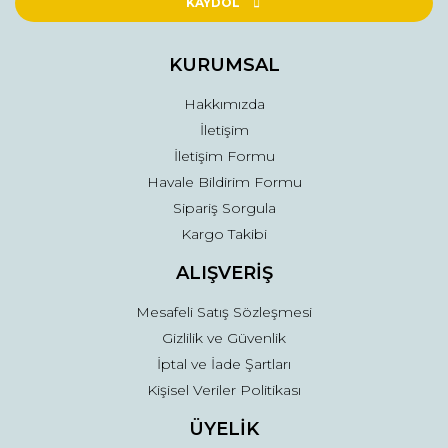
Ürün açıklamasında eksik bilgiler bulunuyor.
KAYDOL
Ürün bilgilerinde hatalar bulunuyor.
Ürün fiyatı diğer sitelerden daha pahalı.
KURUMSAL
Bu ürüne benzer farklı alternatifler olmalı.
Hakkımızda
İletişim
İletişim Formu
Havale Bildirim Formu
Sipariş Sorgula
Gönder
Kargo Takibi
ALIŞVERİŞ
Mesafeli Satış Sözleşmesi
Gizlilik ve Güvenlik
İptal ve İade Şartları
Kişisel Veriler Politikası
ÜYELİK