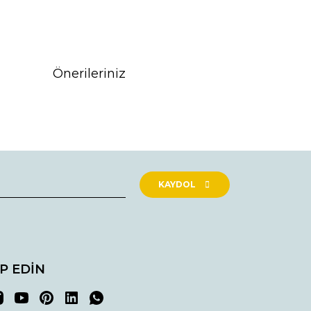
Önerileriniz
rak tarafımıza iletebilirsiniz.
KAYDOL
İP EDİN