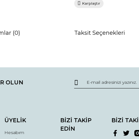
Karşılaştır
mlar (0)
Taksit Seçenekleri
da ve diğer konularda yetersiz gördüğünüz noktaları öneri formunu kullana
Bu ürüne ilk yorumu siz yapın!
R OLUN
r.
Yorum Yaz
ÜYELİK
BİZİ TAKİP
BİZİ TAK
EDİN
Hesabım