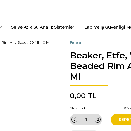
er
Su ve Atık Su Analiz Sistemleri
Lab. ve İş Güvenliği 
Brand
Beaker, Etfe,
Beaded Rim An
Ml
0,00 TL
Stok Kodu
902
SEPE