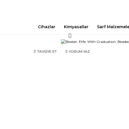
Cihazlar
Kimyasallar
Sarf Malzemel
TAVSİYE ET
YORUM YAZ