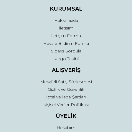
Ürün fiyatı diğer sitelerden daha pahalı.
KURUMSAL
Bu ürüne benzer farklı alternatifler olmalı.
Hakkımızda
İletişim
İletişim Formu
Havale Bildirim Formu
Sipariş Sorgula
Gönder
Kargo Takibi
ALIŞVERİŞ
Mesafeli Satış Sözleşmesi
Gizlilik ve Güvenlik
İptal ve İade Şartları
Kişisel Veriler Politikası
ÜYELİK
Hesabım