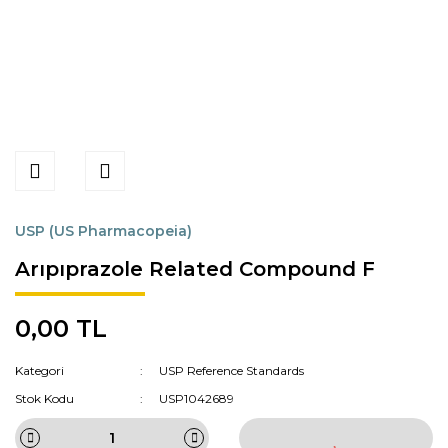
USP (US Pharmacopeia)
Arıpıprazole Related Compound F
0,00 TL
Kategori
USP Reference Standards
Stok Kodu
USP1042689