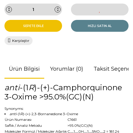
SEPETE EKLE
HIZLI SATIN AL
Karşılaştır
Ürün Bilgisi
Yorumlar (0)
Taksit Seçenek
anti
-(1
R
)-(+)-Camphorquinone
3-Oxime >95.0%(GC)(N)
Synonyms:
anti
-(1
R
)-(+)-2,3-Bornanedione 3-Oxime
Ürün Numarası
C1661
Saflık / Analiz Metodu
>95.0%(GC)(N)
Moleküler Formül / Moleküler Ağırlık
C__1__0H__1__5NO__2
= 181.24