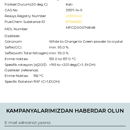
Fiziksel Durum(20 deg.C)
Katı
CAS No
31571-14-9
Reaxys Registry Number
2330040
PubChem Substance ID
87566652
MFCD00074848
MDL Number
Özellikler
Görünüm
White to Orange to Green powder to crystal
Saflık(GC)
min. 95.0 %
Saflık(with Total Nitrogen)
min. 95.0 %
Erime noktası
153.0 to 157.0 °C
Spesifik rotasyon [a]20/D
+195 to +201 deg(C=1, EtOH)
Özellikler (reference)
Erime Noktası
156 °C
Specific Rotation
196° (C=1,EtOH)
Bu ürünün fiyat bilgisi, resim, ürün açıklamalarında ve diğer
konularda yetersiz gördüğünüz noktaları öneri formunu
Bu ürüne ilk yorumu siz yapın!
kullanarak tarafımıza iletebilirsiniz.
KAMPANYALARIMIZDAN HABERDAR OLUN
Görüş ve önerileriniz için teşekkür ederiz.
Yorum Yaz
Ürün resmi kalitesiz, bozuk veya görüntülenemiyor.