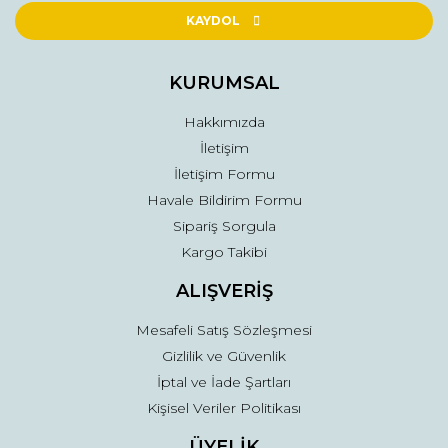
Ürün açıklamasında eksik bilgiler bulunuyor.
KAYDOL
Ürün bilgilerinde hatalar bulunuyor.
Ürün fiyatı diğer sitelerden daha pahalı.
KURUMSAL
Bu ürüne benzer farklı alternatifler olmalı.
Hakkımızda
İletişim
İletişim Formu
Havale Bildirim Formu
Sipariş Sorgula
Gönder
Kargo Takibi
ALIŞVERİŞ
Mesafeli Satış Sözleşmesi
Gizlilik ve Güvenlik
İptal ve İade Şartları
Kişisel Veriler Politikası
ÜYELİK