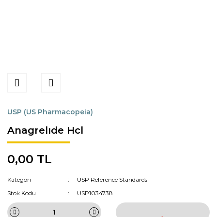
USP (US Pharmacopeia)
Anagrelıde Hcl
0,00 TL
Kategori
USP Reference Standards
Stok Kodu
USP1034738