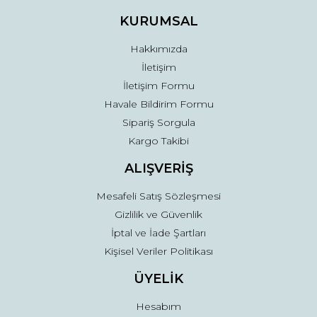
Ürün fiyatı diğer sitelerden daha pahalı.
KURUMSAL
Bu ürüne benzer farklı alternatifler olmalı.
Hakkımızda
İletişim
İletişim Formu
Havale Bildirim Formu
Sipariş Sorgula
Gönder
Kargo Takibi
ALIŞVERİŞ
Mesafeli Satış Sözleşmesi
Gizlilik ve Güvenlik
İptal ve İade Şartları
Kişisel Veriler Politikası
ÜYELİK
Hesabım