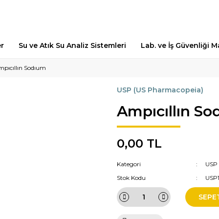
er
Su ve Atık Su Analiz Sistemleri
Lab. ve İş Güvenliği 
pıcıllın Sodıum
USP (US Pharmacopeia)
Ampıcıllın S
0,00 TL
Kategori
USP 
Stok Kodu
USP
SEPE