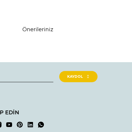
Önerileriniz
rak tarafımıza iletebilirsiniz.
KAYDOL
İP EDİN