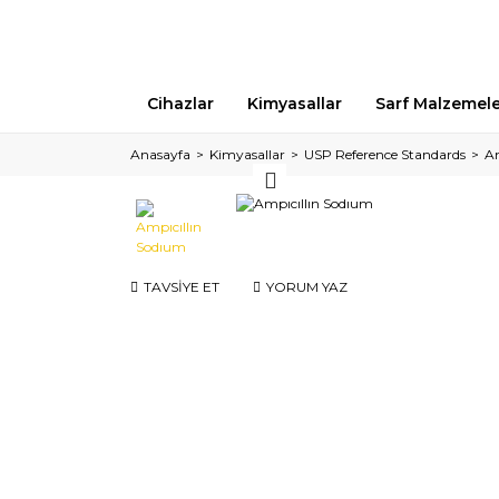
Cihazlar
Kimyasallar
Sarf Malzemel
Anasayfa
Kimyasallar
USP Reference Standards
Am
TAVSİYE ET
YORUM YAZ