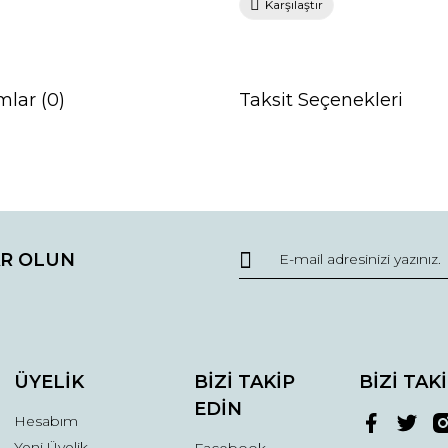
Karşılaştır
mlar (0)
Taksit Seçenekleri
da ve diğer konularda yetersiz gördüğünüz noktaları öneri formunu kullana
Bu ürüne ilk yorumu siz yapın!
R OLUN
r.
Yorum Yaz
ÜYELİK
BİZİ TAKİP
BİZİ TAK
EDİN
Hesabım
Yeni Üyelik