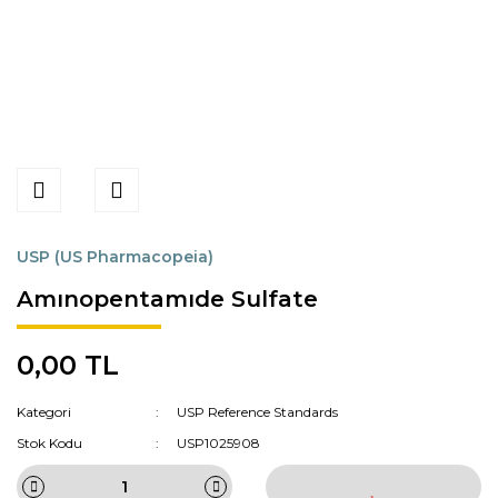
USP (US Pharmacopeia)
Amınopentamıde Sulfate
0,00 TL
Kategori
USP Reference Standards
Stok Kodu
USP1025908