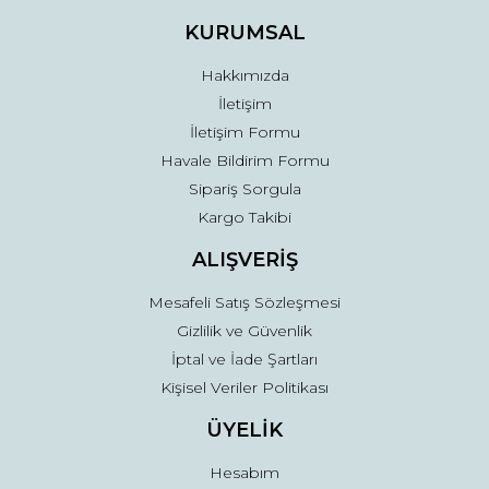
Ürün fiyatı diğer sitelerden daha pahalı.
KURUMSAL
Bu ürüne benzer farklı alternatifler olmalı.
Hakkımızda
İletişim
İletişim Formu
Havale Bildirim Formu
Sipariş Sorgula
Gönder
Kargo Takibi
ALIŞVERİŞ
Mesafeli Satış Sözleşmesi
Gizlilik ve Güvenlik
İptal ve İade Şartları
Kişisel Veriler Politikası
ÜYELİK
Hesabım