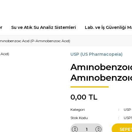
er
Su ve Atık Su Analiz Sistemleri
Lab. ve İş Güvenliği 
ınobenzoıc Acıd (P-Amınobenzoıc Acıd)
USP (US Pharmacopeia)
Amınobenzoıc
Amınobenzoıc
0,00 TL
Kategori
USP 
Stok Kodu
USP
SEPE