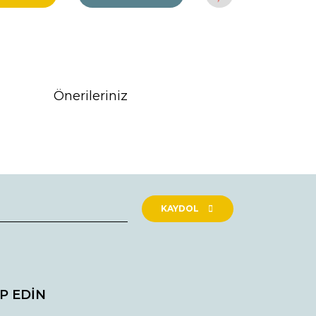
Önerileriniz
rak tarafımıza iletebilirsiniz.
KAYDOL
İP EDİN