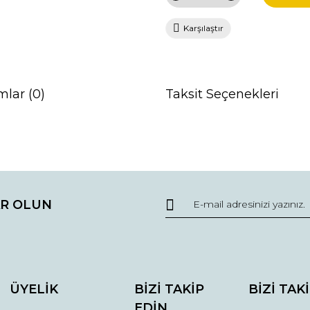
Karşılaştır
mlar (0)
Taksit Seçenekleri
da ve diğer konularda yetersiz gördüğünüz noktaları öneri formunu kullana
Bu ürüne ilk yorumu siz yapın!
R OLUN
r.
Yorum Yaz
ÜYELİK
BİZİ TAKİP
BİZİ TAK
EDİN