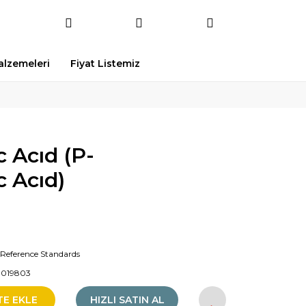
Malzemeleri
Fiyat Listemiz
 Acıd (P-
 Acıd)
Reference Standards
1019803
TE EKLE
HIZLI SATIN AL