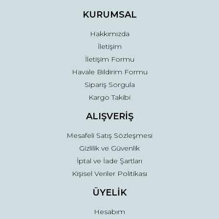
Ürün fiyatı diğer sitelerden daha pahalı.
KURUMSAL
Bu ürüne benzer farklı alternatifler olmalı.
Hakkımızda
İletişim
İletişim Formu
Havale Bildirim Formu
Sipariş Sorgula
Gönder
Kargo Takibi
ALIŞVERİŞ
Mesafeli Satış Sözleşmesi
Gizlilik ve Güvenlik
İptal ve İade Şartları
Kişisel Veriler Politikası
ÜYELİK
Hesabım