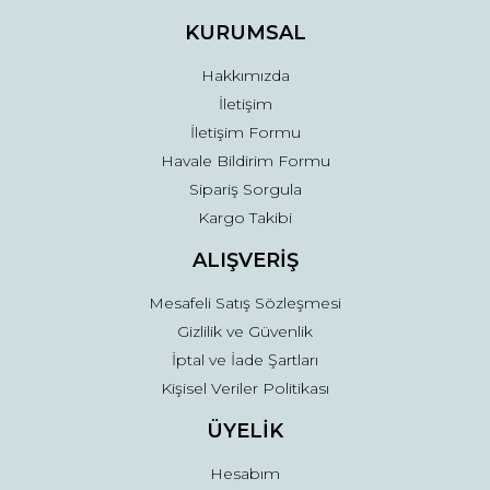
Ürün fiyatı diğer sitelerden daha pahalı.
KURUMSAL
Bu ürüne benzer farklı alternatifler olmalı.
Hakkımızda
İletişim
İletişim Formu
Havale Bildirim Formu
Sipariş Sorgula
Gönder
Kargo Takibi
ALIŞVERİŞ
Mesafeli Satış Sözleşmesi
Gizlilik ve Güvenlik
İptal ve İade Şartları
Kişisel Veriler Politikası
ÜYELİK
Hesabım