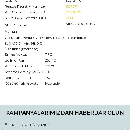
CAS No
529-34-0
Reaxys Registry Number
607374
PubChem Substance ID
87576137
SDBS (AIST Spectral DB)
6660
MFCD00001688
MDL Number
Özellikler
Görünüm
Renkless to Yellow to Green clear liquid
Saflık(GC)
min. 98.0 %
Özellikler (reference)
Erime Noktası
7 °C
Boiling Point
257 °C
Parlama Noktası
129 °C
Specific Gravity (20/20)
1.10
Refractive Index
1.57
Çözünürlük in water
Insoluble
Bu ürünün fiyat bilgisi, resim, ürün açıklamalarında ve diğer
konularda yetersiz gördüğünüz noktaları öneri formunu
Bu ürüne ilk yorumu siz yapın!
kullanarak tarafımıza iletebilirsiniz.
KAMPANYALARIMIZDAN HABERDAR OLUN
Görüş ve önerileriniz için teşekkür ederiz.
Yorum Yaz
Ürün resmi kalitesiz, bozuk veya görüntülenemiyor.