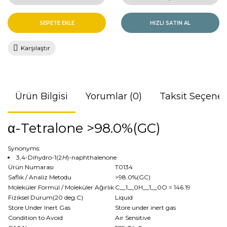
SEPETE EKLE
HIZLI SATIN AL
Karşılaştır
Ürün Bilgisi
Yorumlar (0)
Taksit Seçenek
α-Tetralone >98.0%(GC)
Synonyms:
3,4-Dihydro-1(2
H
)-naphthalenone
Ürün Numarası
T0134
Saflık / Analiz Metodu
>98.0%(GC)
Moleküler Formül / Moleküler Ağırlık
C__1__0H__1__0O
= 146.19
Fiziksel Durum(20 deg.C)
Liquid
Store Under Inert Gas
Store under inert gas
Condition to Avoid
Air Sensitive