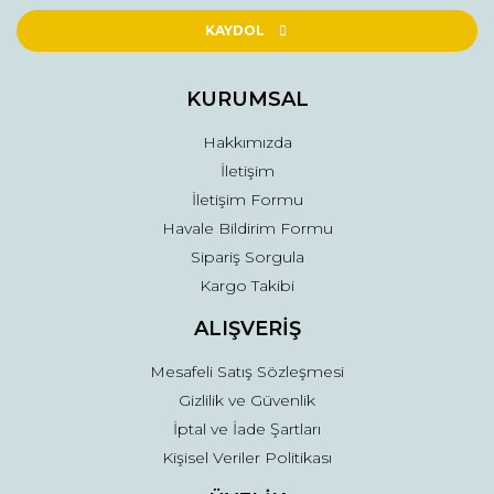
Ürün açıklamasında eksik bilgiler bulunuyor.
KAYDOL
Ürün bilgilerinde hatalar bulunuyor.
Ürün fiyatı diğer sitelerden daha pahalı.
KURUMSAL
Bu ürüne benzer farklı alternatifler olmalı.
Hakkımızda
İletişim
İletişim Formu
Havale Bildirim Formu
Sipariş Sorgula
Gönder
Kargo Takibi
ALIŞVERİŞ
Mesafeli Satış Sözleşmesi
Gizlilik ve Güvenlik
İptal ve İade Şartları
Kişisel Veriler Politikası