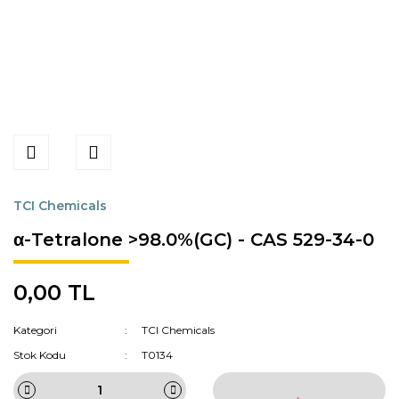
TCI Chemicals
α-Tetralone >98.0%(GC) - CAS 529-34-0
0,00 TL
Kategori
TCI Chemicals
Stok Kodu
T0134