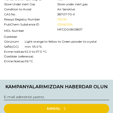
Store Under Inert Gas
Store under inert gas
Condition to Avoid
Air Sensitive
CAS No
38707-70-9
Reaxys Registry Number
113039
PubChem Substance ID
253660514
MFCD00805837
MDL Number
Özellikler
Görünüm
Light orange to Yellow to Green powder to crystal
Saflık(GC)
min. 95.0 %
Erime noktası
92.0 to 97.0 °C
Özellikler (reference)
Erime Noktası
96 °C
Bu ürünün fiyat bilgisi, resim, ürün açıklamalarında ve diğer
konularda yetersiz gördüğünüz noktaları öneri formunu
Bu ürüne ilk yorumu siz yapın!
kullanarak tarafımıza iletebilirsiniz.
KAMPANYALARIMIZDAN HABERDAR OLUN
Görüş ve önerileriniz için teşekkür ederiz.
Yorum Yaz
Ürün resmi kalitesiz, bozuk veya görüntülenemiyor.
Ürün açıklamasında eksik bilgiler bulunuyor.
KAYDOL