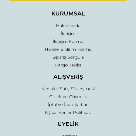
Ürün bilgilerinde hatalar bulunuyor.
Ürün fiyatı diğer sitelerden daha pahalı.
KURUMSAL
Bu ürüne benzer farklı alternatifler olmalı.
Hakkımızda
İletişim
İletişim Formu
Havale Bildirim Formu
Sipariş Sorgula
Gönder
Kargo Takibi
ALIŞVERİŞ
Mesafeli Satış Sözleşmesi
Gizlilik ve Güvenlik
İptal ve İade Şartları
Kişisel Veriler Politikası
ÜYELİK