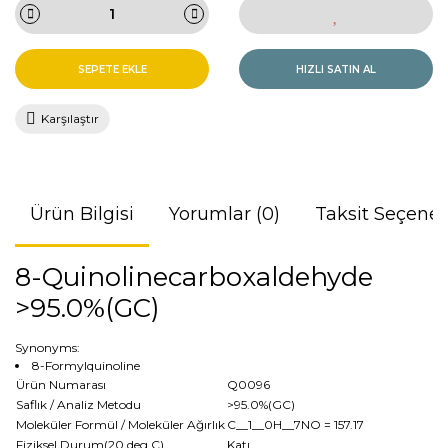
SEPETE EKLE
HIZLI SATIN AL
Karşılaştır
Ürün Bilgisi
Yorumlar (0)
Taksit Seçenek
8-Quinolinecarboxaldehyde
>95.0%(GC)
Synonyms:
8-Formylquinoline
Ürün Numarası
Q0096
Saflık / Analiz Metodu
>95.0%(GC)
Moleküler Formül / Moleküler Ağırlık
C__1__0H__7NO
= 157.17
Fiziksel Durum(20 deg.C)
Katı