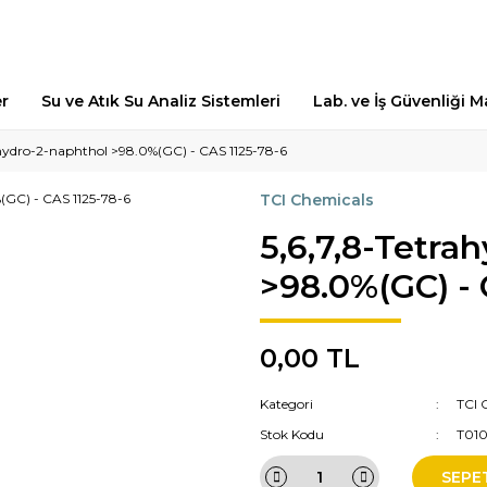
er
Su ve Atık Su Analiz Sistemleri
Lab. ve İş Güvenliği 
ahydro-2-naphthol >98.0%(GC) - CAS 1125-78-6
TCI Chemicals
5,6,7,8-Tetra
>98.0%(GC) - 
0,00 TL
Kategori
TCI 
Stok Kodu
T01
SEPE