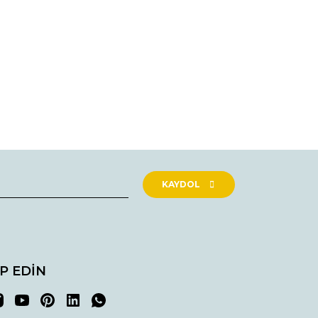
rak tarafımıza iletebilirsiniz.
KAYDOL
İP EDİN