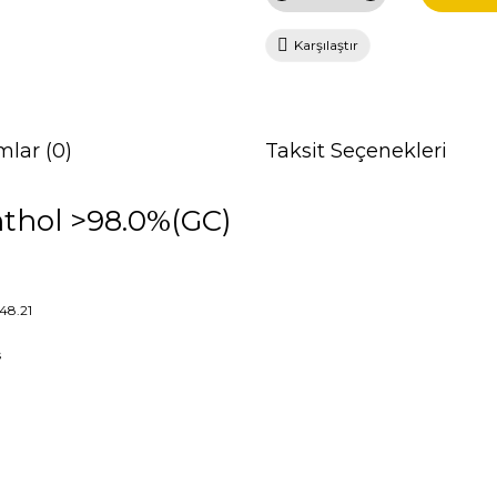
Karşılaştır
mlar (0)
Taksit Seçenekleri
hthol >98.0%(GC)
148.21
s