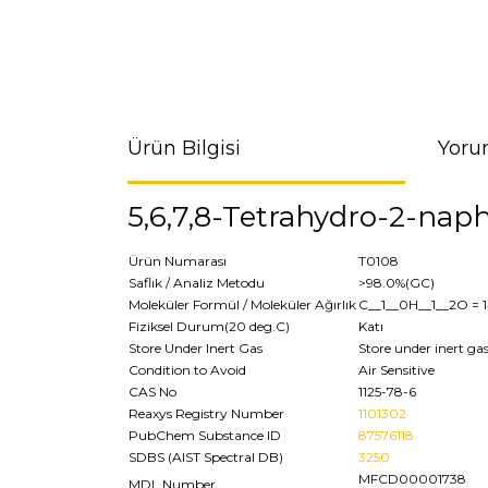
Ürün Bilgisi
Yoru
5,6,7,8-Tetrahydro-2-nap
Ürün Numarası
T0108
Saflık / Analiz Metodu
>98.0%(GC)
Moleküler Formül / Moleküler Ağırlık
C__1__0H__1__2O
= 
Fiziksel Durum(20 deg.C)
Katı
Store Under Inert Gas
Store under inert ga
Condition to Avoid
Air Sensitive
CAS No
1125-78-6
Reaxys Registry Number
1101302
PubChem Substance ID
87576118
SDBS (AIST Spectral DB)
3250
MFCD00001738
MDL Number