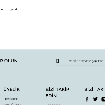
er to crystal
da ve diğer konularda yetersiz gördüğünüz noktaları öneri formunu kullana
Bu ürüne ilk yorumu siz yapın!
R OLUN
r.
Yorum Yaz
ÜYELİK
BİZİ TAKİP
BİZİ TAK
EDİN
Hesabım
Yeni Üyelik