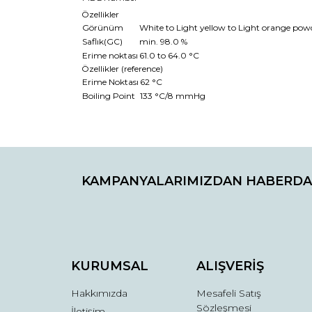
Özellikler
Görünüm
White to Light yellow to Light orange powd
Saflık(GC)
min. 98.0 %
Erime noktası
61.0 to 64.0 °C
Özellikler (reference)
Erime Noktası
62 °C
Boiling Point
133 °C/8 mmHg
Bu ürünün fiyat bilgisi, resim, ürün açıklamaların
Görüş ve önerileriniz için teşekkür ederiz.
KAMPANYALARIMIZDAN HABERDA
Ürün resmi kalitesiz, bozuk veya görüntülenemiyo
Ürün açıklamasında eksik bilgiler bulunuyor.
Ürün bilgilerinde hatalar bulunuyor.
Ürün fiyatı diğer sitelerden daha pahalı.
Bu ürüne benzer farklı alternatifler olmalı.
KURUMSAL
ALIŞVERİŞ
Hakkımızda
Mesafeli Satış
Sözleşmesi
İletişim