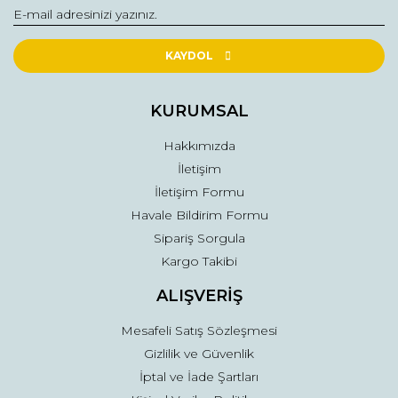
Yorum Yaz
Ürün resmi kalitesiz, bozuk veya görüntülenemiyor.
Ürün açıklamasında eksik bilgiler bulunuyor.
KAYDOL
Ürün bilgilerinde hatalar bulunuyor.
Ürün fiyatı diğer sitelerden daha pahalı.
KURUMSAL
Bu ürüne benzer farklı alternatifler olmalı.
Hakkımızda
İletişim
İletişim Formu
Havale Bildirim Formu
Sipariş Sorgula
Gönder
Kargo Takibi
ALIŞVERİŞ
Mesafeli Satış Sözleşmesi
Gizlilik ve Güvenlik
İptal ve İade Şartları