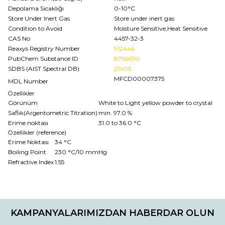
Depolama Sıcaklığı
0-10°C
Store Under Inert Gas
Store under inert gas
Condition to Avoid
Moisture Sensitive,Heat Sensitive
CAS No
4457-32-3
Reaxys Registry Number
912446
PubChem Substance ID
87566110
SDBS (AIST Spectral DB)
21405
MFCD00007375
MDL Number
Özellikler
Görünüm
White to Light yellow powder to crystal
Saflık(Argentometric Titration)
min. 97.0 %
Erime noktası
31.0 to 36.0 °C
Özellikler (reference)
Erime Noktası
34 °C
Boiling Point
230 °C/10 mmHg
Refractive Index
1.55
Bu ürünün fiyat bilgisi, resim, ürün açıklamalarında ve diğer
konularda yetersiz gördüğünüz noktaları öneri formunu
Bu ürüne ilk yorumu siz yapın!
kullanarak tarafımıza iletebilirsiniz.
KAMPANYALARIMIZDAN HABERDAR OLUN
Görüş ve önerileriniz için teşekkür ederiz.