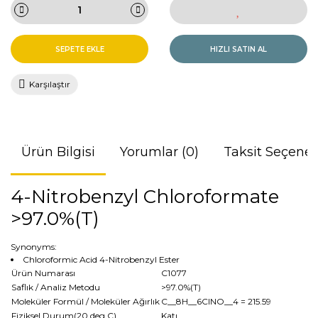
SEPETE EKLE
HIZLI SATIN AL
Karşılaştır
Ürün Bilgisi
Yorumlar (0)
Taksit Seçenek
4-Nitrobenzyl Chloroformate
>97.0%(T)
Synonyms:
Chloroformic Acid 4-Nitrobenzyl Ester
Ürün Numarası
C1077
Saflık / Analiz Metodu
>97.0%(T)
Moleküler Formül / Moleküler Ağırlık
C__8H__6ClNO__4
= 215.59
Fiziksel Durum(20 deg.C)
Katı