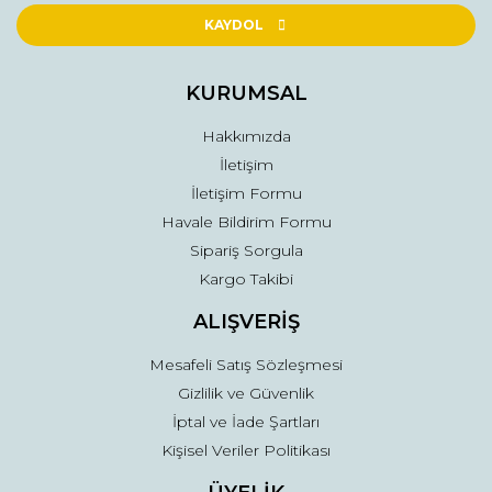
Ürün açıklamasında eksik bilgiler bulunuyor.
KAYDOL
Ürün bilgilerinde hatalar bulunuyor.
Ürün fiyatı diğer sitelerden daha pahalı.
KURUMSAL
Bu ürüne benzer farklı alternatifler olmalı.
Hakkımızda
İletişim
İletişim Formu
Havale Bildirim Formu
Sipariş Sorgula
Gönder
Kargo Takibi
ALIŞVERİŞ
Mesafeli Satış Sözleşmesi
Gizlilik ve Güvenlik
İptal ve İade Şartları
Kişisel Veriler Politikası