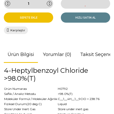
SEPETE EKLE
HIZLI SATIN AL
Karşılaştır
Ürün Bilgisi
Yorumlar (0)
Taksit Seçenek
4-Heptylbenzoyl Chloride
>98.0%(T)
Ürün Numarası
H0792
Saflık / Analiz Metodu
>98.0%(T)
Moleküler Formül / Moleküler Ağırlık
C__1__4H__1__9ClO
= 238.76
Fiziksel Durum(20 deg.C)
Liquid
Store Under Inert Gas
Store under inert gas