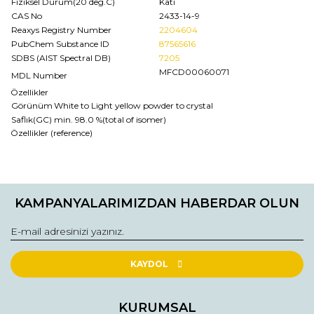
Fiziksel Durum(20 deg.C)
Katı
CAS No
2433-14-9
Reaxys Registry Number
2204604
PubChem Substance ID
87565616
SDBS (AIST Spectral DB)
7205
MFCD00060071
MDL Number
Özellikler
Görünüm
White to Light yellow powder to crystal
Saflık(GC)
min. 98.0 %(total of isomer)
Özellikler (reference)
Bu ürünün fiyat bilgisi, resim, ürün açıklamalarında ve diğer
konularda yetersiz gördüğünüz noktaları öneri formunu
Bu ürüne ilk yorumu siz yapın!
kullanarak tarafımıza iletebilirsiniz.
KAMPANYALARIMIZDAN HABERDAR OLUN
Görüş ve önerileriniz için teşekkür ederiz.
Yorum Yaz
Ürün resmi kalitesiz, bozuk veya görüntülenemiyor.
Ürün açıklamasında eksik bilgiler bulunuyor.
KAYDOL
Ürün bilgilerinde hatalar bulunuyor.
Ürün fiyatı diğer sitelerden daha pahalı.
KURUMSAL