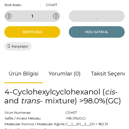
Stok Kodu
C0497
SEPETE EKLE
HIZLI SATIN AL
Karşılaştır
Ürün Bilgisi
Yorumlar (0)
Taksit Seçenek
4-Cyclohexylcyclohexanol (
cis
-
and
trans
- mixture) >98.0%(GC)
Ürün Numarası
C0497
Saflık / Analiz Metodu
>98.0%(GC)
Moleküler Formül / Moleküler Ağırlık
C__1__2H__2__2O
= 182.31