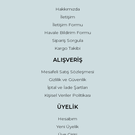
Bu ürüne benzer farklı alternatifler olmalı.
Hakkımızda
İletişim
İletişim Formu
Havale Bildirim Formu
Sipariş Sorgula
Gönder
Kargo Takibi
ALIŞVERİŞ
Mesafeli Satış Sözleşmesi
Gizlilik ve Güvenlik
İptal ve İade Şartları
Kişisel Veriler Politikası
ÜYELİK
Hesabım
Yeni Üyelik
Üye Girişi