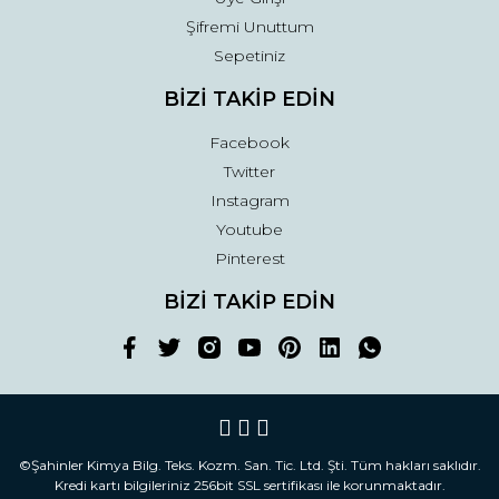
Şifremi Unuttum
Sepetiniz
BİZİ TAKİP EDİN
Facebook
Twitter
Instagram
Youtube
Pinterest
BİZİ TAKİP EDİN
©Şahinler Kimya Bilg. Teks. Kozm. San. Tic. Ltd. Şti. Tüm hakları saklıdır.
Kredi kartı bilgileriniz 256bit SSL sertifikası ile korunmaktadır.