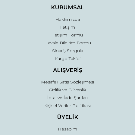
Ürün fiyatı diğer sitelerden daha pahalı.
KURUMSAL
Bu ürüne benzer farklı alternatifler olmalı.
Hakkımızda
İletişim
İletişim Formu
Havale Bildirim Formu
Sipariş Sorgula
Gönder
Kargo Takibi
ALIŞVERİŞ
Mesafeli Satış Sözleşmesi
Gizlilik ve Güvenlik
İptal ve İade Şartları
Kişisel Veriler Politikası
ÜYELİK
Hesabım