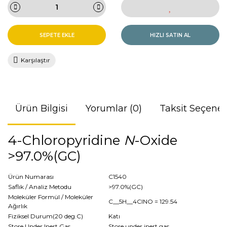
SEPETE EKLE
HIZLI SATIN AL
Karşılaştır
Ürün Bilgisi
Yorumlar (0)
Taksit Seçenek
4-Chloropyridine
N
-Oxide
>97.0%(GC)
Ürün Numarası
C1540
Saflık / Analiz Metodu
>97.0%(GC)
Moleküler Formül / Moleküler
C__5H__4ClNO
= 129.54
Ağırlık
Fiziksel Durum(20 deg.C)
Katı
Store Under Inert Gas
Store under inert gas