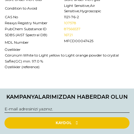
Light Sensitive,Air
Condition to Avoid
Sensitive,Hygroscopic
CAS No
1121-76-2
Reaxys Registry Number
107578
PubChem Substance ID
87566537
SDBS (AIST Spectral DB)
16721
MFCD00047425
MDL Number
Özellikler
Görünüm
White to Light yellow to Light orange powder to crystal
Saflık(GC)
min. 97.0 %
Özellikler (reference)
Bu ürünün fiyat bilgisi, resim, ürün açıklamalarında ve diğer
konularda yetersiz gördüğünüz noktaları öneri formunu
Bu ürüne ilk yorumu siz yapın!
kullanarak tarafımıza iletebilirsiniz.
KAMPANYALARIMIZDAN HABERDAR OLUN
Görüş ve önerileriniz için teşekkür ederiz.
Yorum Yaz
Ürün resmi kalitesiz, bozuk veya görüntülenemiyor.
Ürün açıklamasında eksik bilgiler bulunuyor.
KAYDOL
Ürün bilgilerinde hatalar bulunuyor.