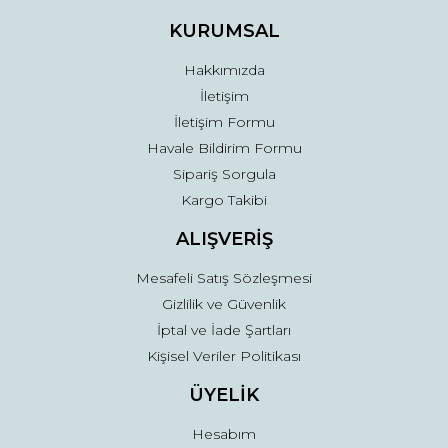
Ürün fiyatı diğer sitelerden daha pahalı.
KURUMSAL
Bu ürüne benzer farklı alternatifler olmalı.
Hakkımızda
İletişim
İletişim Formu
Havale Bildirim Formu
Sipariş Sorgula
Gönder
Kargo Takibi
ALIŞVERİŞ
Mesafeli Satış Sözleşmesi
Gizlilik ve Güvenlik
İptal ve İade Şartları
Kişisel Veriler Politikası
ÜYELİK
Hesabım