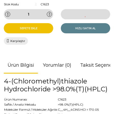
Stok Kodu
C1623
SEPETE EKLE
HIZLI SATIN AL
Karşılaştır
Ürün Bilgisi
Yorumlar (0)
Taksit Seçenek
4-(Chloromethyl)thiazole
Hydrochloride >98.0%(T)(HPLC)
Ürün Numarası
C1623
Saflık / Analiz Metodu
>98.0%(T)(HPLC)
Moleküler Formül / Moleküler Ağırlık
C__4H__4ClNS·HCl
= 170.05