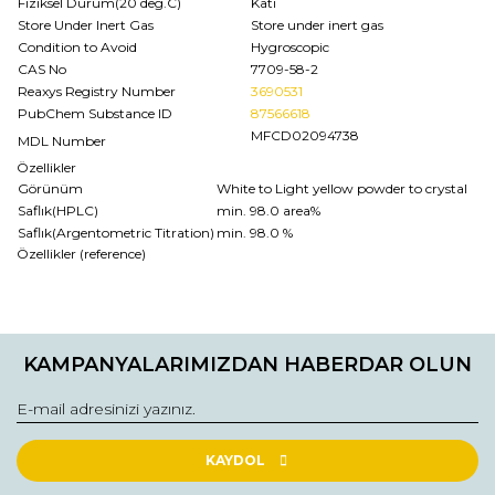
Fiziksel Durum(20 deg.C)
Katı
Store Under Inert Gas
Store under inert gas
Condition to Avoid
Hygroscopic
CAS No
7709-58-2
Reaxys Registry Number
3690531
PubChem Substance ID
87566618
MFCD02094738
MDL Number
Özellikler
Görünüm
White to Light yellow powder to crystal
Saflık(HPLC)
min. 98.0 area%
Saflık(Argentometric Titration)
min. 98.0 %
Özellikler (reference)
Bu ürünün fiyat bilgisi, resim, ürün açıklamalarında ve diğer
konularda yetersiz gördüğünüz noktaları öneri formunu
Bu ürüne ilk yorumu siz yapın!
kullanarak tarafımıza iletebilirsiniz.
KAMPANYALARIMIZDAN HABERDAR OLUN
Görüş ve önerileriniz için teşekkür ederiz.
Yorum Yaz
Ürün resmi kalitesiz, bozuk veya görüntülenemiyor.
Ürün açıklamasında eksik bilgiler bulunuyor.
KAYDOL
Ürün bilgilerinde hatalar bulunuyor.