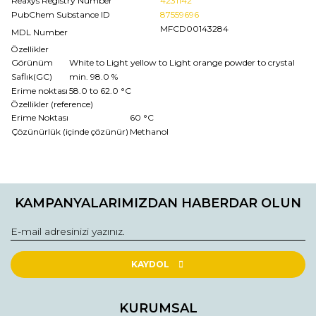
Reaxys Registry Number
4231142
PubChem Substance ID
87559696
MFCD00143284
MDL Number
Özellikler
Görünüm
White to Light yellow to Light orange powder to crystal
Saflık(GC)
min. 98.0 %
Erime noktası
58.0 to 62.0 °C
Özellikler (reference)
Erime Noktası
60 °C
Çözünürlük (içinde çözünür)
Methanol
Bu ürünün fiyat bilgisi, resim, ürün açıklamalarında ve diğer
konularda yetersiz gördüğünüz noktaları öneri formunu
Bu ürüne ilk yorumu siz yapın!
kullanarak tarafımıza iletebilirsiniz.
KAMPANYALARIMIZDAN HABERDAR OLUN
Görüş ve önerileriniz için teşekkür ederiz.
Yorum Yaz
Ürün resmi kalitesiz, bozuk veya görüntülenemiyor.
Ürün açıklamasında eksik bilgiler bulunuyor.
KAYDOL
Ürün bilgilerinde hatalar bulunuyor.
Ürün fiyatı diğer sitelerden daha pahalı.
KURUMSAL