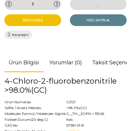
SEPETE EKLE
HIZLI SATIN AL
Karşılaştır
Ürün Bilgisi
Yorumlar (0)
Taksit Seçenek
4-Chloro-2-fluorobenzonitrile
>98.0%(GC)
Ürün Numarası
C2121
Saflık / Analiz Metodu
>98.0%(GC)
Moleküler Formül / Moleküler Ağırlık
C__7H__3ClFN
= 155.56
Fiziksel Durum(20 deg.C)
Katı
CAS No
57381-51-8