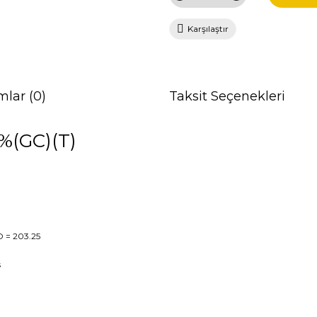
Karşılaştır
mlar (0)
Taksit Seçenekleri
%(GC)(T)
O
= 203.25
s