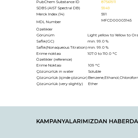
PubChem Substance ID
87561911
SDBS (AIST Spectral DB)
5949
Merck Index (14)
591
MFCD00003145
MDL Number
Özellikler
Görünüm
Light yellow to Yellow to Or
Saflık(GC)
min. 99.0 %
Saflık(Nonaqueous Titration)
min. 99.0 %
Erime noktası
107.0 to 110.0 °C
Özellikler (reference)
Erime Noktası
109 °C
Çözünürlük in water
Soluble
Çözünürlük (içinde çözünür)
Benzene,Ethanol,Chlorofo
Çözünürlük (very slightly)
Ether
Bu ürünün fiyat bilgisi, resim, ürün açıklamaların
Görüş ve önerileriniz için teşekkür ederiz.
KAMPANYALARIMIZDAN HABERDA
Ürün resmi kalitesiz, bozuk veya görüntülenemiyo
Ürün açıklamasında eksik bilgiler bulunuyor.