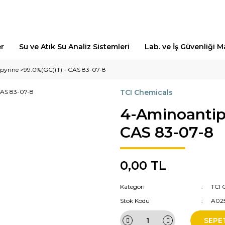
er
Su ve Atık Su Analiz Sistemleri
Lab. ve İş Güvenliği 
pyrine >99.0%(GC)(T) - CAS 83-07-8
TCI Chemicals
4-Aminoantipy
CAS 83-07-8
0,00 TL
Kategori
TCI 
Stok Kodu
A02
SEPE