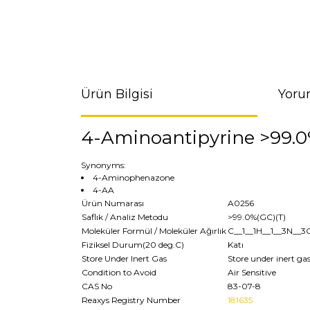
Ürün Bilgisi
Yoru
4-Aminoantipyrine >99.0
Synonyms:
4-Aminophenazone
4-AA
Ürün Numarası
A0256
Saflık / Analiz Metodu
>99.0%(GC)(T)
Moleküler Formül / Moleküler Ağırlık
C__1__1H__1__3N__3
Fiziksel Durum(20 deg.C)
Katı
Store Under Inert Gas
Store under inert ga
Condition to Avoid
Air Sensitive
CAS No
83-07-8
Reaxys Registry Number
181635