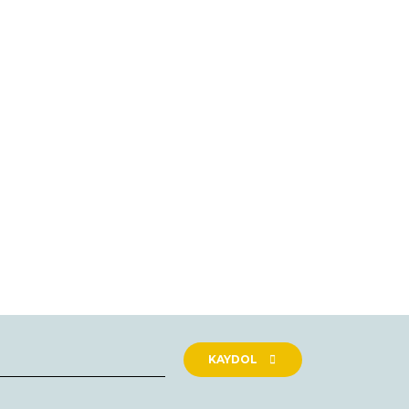
rak tarafımıza iletebilirsiniz.
KAYDOL