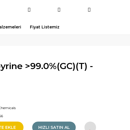
Malzemeleri
Fiyat Listemiz
rine >99.0%(GC)(T) -
Chemicals
56
TE EKLE
HIZLI SATIN AL