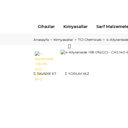
Cihazlar
Kimyasallar
Sarf Malzemel
Anasayfa
Kimyasallar
TCI Chemicals
4-Allylaniso
TAVSİYE ET
YORUM YAZ