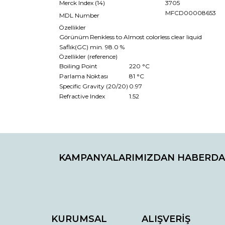
Merck Index (14)
3705
MFCD00008653
MDL Number
Özellikler
Görünüm
Renkless to Almost colorless clear liquid
Saflık(GC)
min. 98.0 %
Özellikler (reference)
Boiling Point
220 °C
Parlama Noktası
81 °C
Specific Gravity (20/20)
0.97
Refractive Index
1.52
Bu ürünün fiyat bilgisi, resim, ürün açıklamaların
Görüş ve önerileriniz için teşekkür ederiz.
KAMPANYALARIMIZDAN HABERDA
Ürün resmi kalitesiz, bozuk veya görüntülenemiyo
Ürün açıklamasında eksik bilgiler bulunuyor.
Ürün bilgilerinde hatalar bulunuyor.
Ürün fiyatı diğer sitelerden daha pahalı.
Bu ürüne benzer farklı alternatifler olmalı.
KURUMSAL
ALIŞVERİŞ