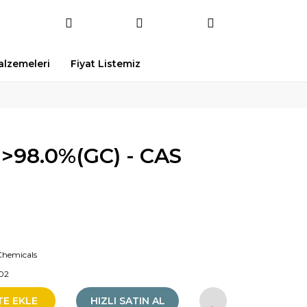
Malzemeleri
Fiyat Listemiz
e >98.0%(GC) - CAS
Chemicals
02
TE EKLE
HIZLI SATIN AL