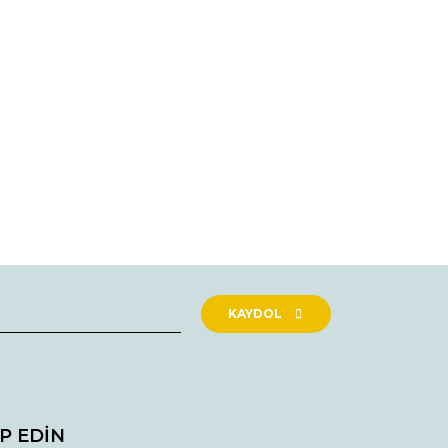
rak tarafımıza iletebilirsiniz.
KAYDOL
İP EDİN