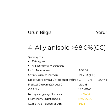
Ürün Bilgisi
Yoru
4-Allylanisole >98.0%(GC)
Synonyms:
Estragole
4-Methoxyallylbenzene
Ürün Numarası
A0702
Saflık / Analiz Metodu
>98.0%(GC)
Moleküler Formül / Moleküler Ağırlık
C__1__0H__1__2O
= 
Fiziksel Durum(20 deg.C)
Liquid
CAS No
140-67-0
Reaxys Registry Number
1099454
PubChem Substance ID
87562255
SDBS (AIST Spectral DB)
6693