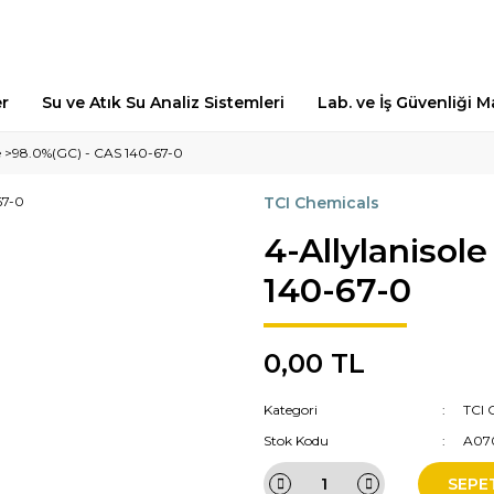
er
Su ve Atık Su Analiz Sistemleri
Lab. ve İş Güvenliği 
le >98.0%(GC) - CAS 140-67-0
TCI Chemicals
4-Allylanisol
140-67-0
0,00 TL
Kategori
TCI 
Stok Kodu
A07
SEPE