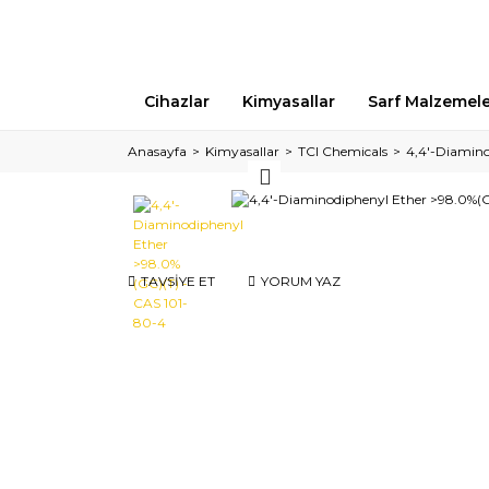
Cihazlar
Kimyasallar
Sarf Malzemel
Anasayfa
Kimyasallar
TCI Chemicals
4,4'-Diamino
TAVSİYE ET
YORUM YAZ