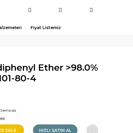
Malzemeleri
Fiyat Listemiz
diphenyl Ether >98.0%
 101-80-4
Chemicals
88
TE EKLE
HIZLI SATIN AL