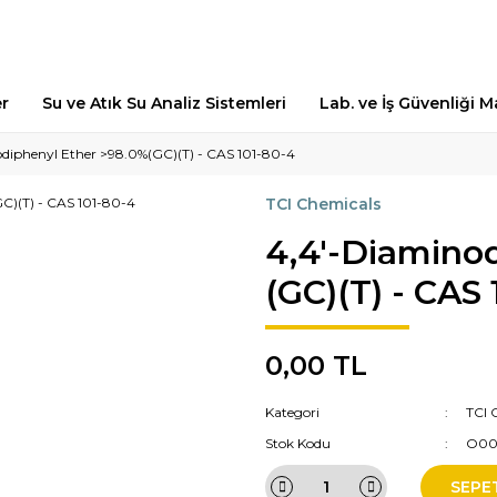
er
Su ve Atık Su Analiz Sistemleri
Lab. ve İş Güvenliği 
diphenyl Ether >98.0%(GC)(T) - CAS 101-80-4
TCI Chemicals
4,4'-Diamino
(GC)(T) - CAS
0,00 TL
Kategori
TCI 
Stok Kodu
O00
SEPE