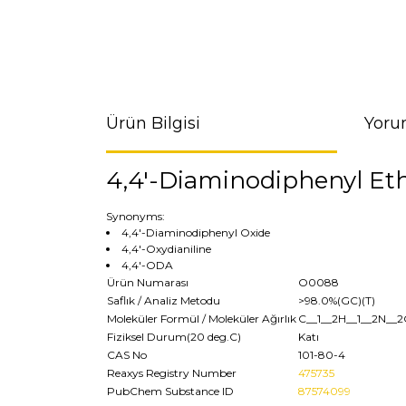
Ürün Bilgisi
Yoru
4,4'-Diaminodiphenyl Eth
Synonyms:
4,4'-Diaminodiphenyl Oxide
4,4'-Oxydianiline
4,4'-ODA
Ürün Numarası
O0088
Saflık / Analiz Metodu
>98.0%(GC)(T)
Moleküler Formül / Moleküler Ağırlık
C__1__2H__1__2N__
Fiziksel Durum(20 deg.C)
Katı
CAS No
101-80-4
Reaxys Registry Number
475735
PubChem Substance ID
87574099