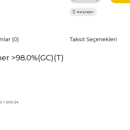
Karşılaştır
mlar (0)
Taksit Seçenekleri
er >98.0%(GC)(T)
2O
= 200.24