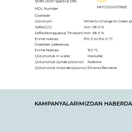
SDBS (AIST Spectral DB)
10695
MFCD00007863
MDL Number
Özellikler
Görünüm
White to Orange to Green po
Saflık(GC)
min. 98.0 %
Saflık(Nonaqueous Titration)
min. 98.0 %
Erime noktası
190.0 to 194.0 °C
Özellikler (reference)
Erime Noktası
192 °C
Çözünürlük in water
Insoluble
Çözünürlük (içinde çözünür)
Acetone
Çözünürlük (iniçinde çözünür)
Ethanol,Benzene
Bu ürünün fiyat bilgisi, resim, ürün açıklamaların
Görüş ve önerileriniz için teşekkür ederiz.
KAMPANYALARIMIZDAN HABERDA
Ürün resmi kalitesiz, bozuk veya görüntülenemiyo
Ürün açıklamasında eksik bilgiler bulunuyor.
Ürün bilgilerinde hatalar bulunuyor.
Ürün fiyatı diğer sitelerden daha pahalı.