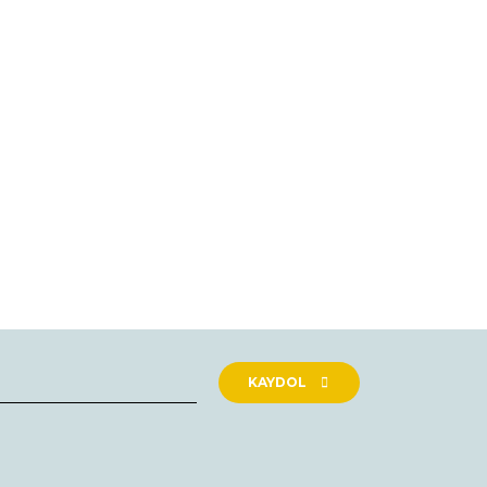
rak tarafımıza iletebilirsiniz.
KAYDOL