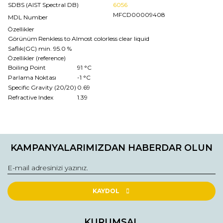
SDBS (AIST Spectral DB)
6056
MFCD00009408
MDL Number
Özellikler
Görünüm
Renkless to Almost colorless clear liquid
Saflık(GC)
min. 95.0 %
Özellikler (reference)
Boiling Point
91 °C
Parlama Noktası
-1 °C
Specific Gravity (20/20)
0.69
Refractive Index
1.39
Bu ürünün fiyat bilgisi, resim, ürün açıklamalarında ve diğer
konularda yetersiz gördüğünüz noktaları öneri formunu
Bu ürüne ilk yorumu siz yapın!
kullanarak tarafımıza iletebilirsiniz.
KAMPANYALARIMIZDAN HABERDAR OLUN
Görüş ve önerileriniz için teşekkür ederiz.
Yorum Yaz
Ürün resmi kalitesiz, bozuk veya görüntülenemiyor.
Ürün açıklamasında eksik bilgiler bulunuyor.
KAYDOL
Ürün bilgilerinde hatalar bulunuyor.
Ürün fiyatı diğer sitelerden daha pahalı.
KURUMSAL