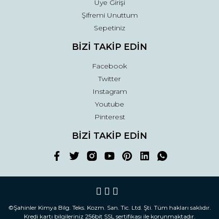
Üye Girişi
Şifremi Unuttum
Sepetiniz
BİZİ TAKİP EDİN
Facebook
Twitter
Instagram
Youtube
Pinterest
BİZİ TAKİP EDİN
©Şahinler Kimya Bilg. Teks. Kozm. San. Tic. Ltd. Şti. Tüm hakları saklıdır.
Kredi kartı bilgileriniz 256bit SSL sertifikası ile korunmaktadır.