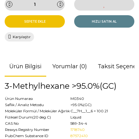
SEPETE EKLE
HIZLI SATIN AL
Karşılaştır
Ürün Bilgisi
Yorumlar (0)
Taksit Seçenek
3-Methylhexane >95.0%(GC)
Ürün Numarası
M0340
Saflık / Analiz Metodu
>95.0%(GC)
Moleküler Formül / Moleküler Ağırlık
C__7H__1__6
= 100.21
Fiziksel Durum(20 deg.C)
Liquid
CAS No
589-34-4
Reaxys Registry Number
1718740
PubChem Substance ID
87572410