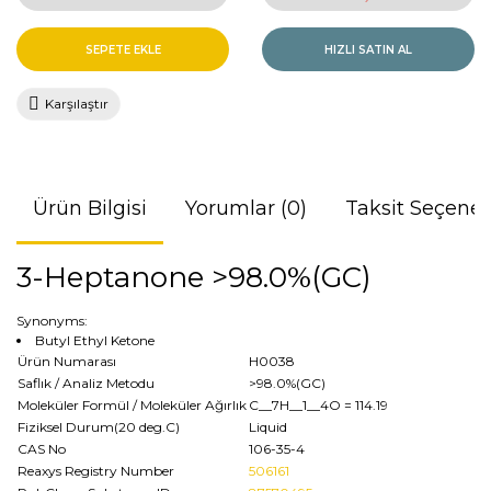
SEPETE EKLE
HIZLI SATIN AL
Karşılaştır
Ürün Bilgisi
Yorumlar (0)
Taksit Seçenek
3-Heptanone >98.0%(GC)
Synonyms:
Butyl Ethyl Ketone
Ürün Numarası
H0038
Saflık / Analiz Metodu
>98.0%(GC)
Moleküler Formül / Moleküler Ağırlık
C__7H__1__4O
= 114.19
Fiziksel Durum(20 deg.C)
Liquid
CAS No
106-35-4
Reaxys Registry Number
506161