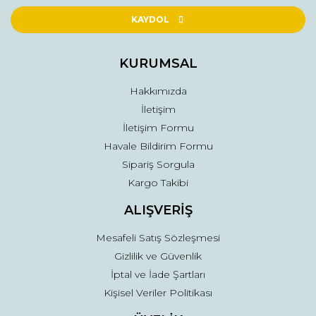
Ürün açıklamasında eksik bilgiler bulunuyor.
KAYDOL
Ürün bilgilerinde hatalar bulunuyor.
Ürün fiyatı diğer sitelerden daha pahalı.
KURUMSAL
Bu ürüne benzer farklı alternatifler olmalı.
Hakkımızda
İletişim
İletişim Formu
Havale Bildirim Formu
Sipariş Sorgula
Gönder
Kargo Takibi
ALIŞVERİŞ
Mesafeli Satış Sözleşmesi
Gizlilik ve Güvenlik
İptal ve İade Şartları
Kişisel Veriler Politikası