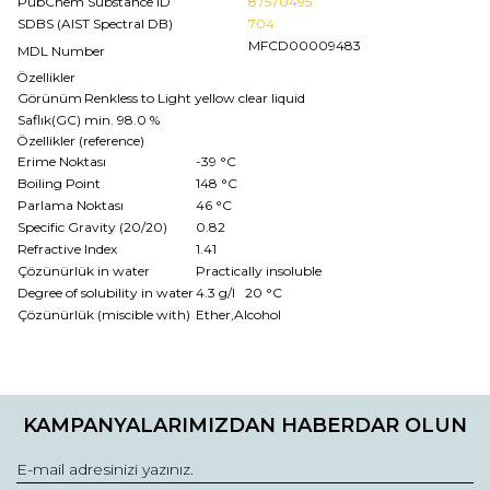
PubChem Substance ID
87570495
SDBS (AIST Spectral DB)
704
MFCD00009483
MDL Number
Özellikler
Görünüm
Renkless to Light yellow clear liquid
Saflık(GC)
min. 98.0 %
Özellikler (reference)
Erime Noktası
-39 °C
Boiling Point
148 °C
Parlama Noktası
46 °C
Specific Gravity (20/20)
0.82
Refractive Index
1.41
Çözünürlük in water
Practically insoluble
Degree of solubility in water
4.3 g/l 20 °C
Çözünürlük (miscible with)
Ether,Alcohol
Bu ürünün fiyat bilgisi, resim, ürün açıklamalarında ve diğer
konularda yetersiz gördüğünüz noktaları öneri formunu
Bu ürüne ilk yorumu siz yapın!
kullanarak tarafımıza iletebilirsiniz.
KAMPANYALARIMIZDAN HABERDAR OLUN
Görüş ve önerileriniz için teşekkür ederiz.
Yorum Yaz
Ürün resmi kalitesiz, bozuk veya görüntülenemiyor.