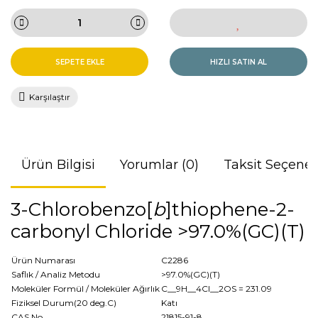
SEPETE EKLE
HIZLI SATIN AL
Karşılaştır
Ürün Bilgisi
Yorumlar (0)
Taksit Seçenek
3-Chlorobenzo[
b
]thiophene-2-
carbonyl Chloride >97.0%(GC)(T)
Ürün Numarası
C2286
Saflık / Analiz Metodu
>97.0%(GC)(T)
Moleküler Formül / Moleküler Ağırlık
C__9H__4Cl__2OS
= 231.09
Fiziksel Durum(20 deg.C)
Katı
CAS No
21815-91-8