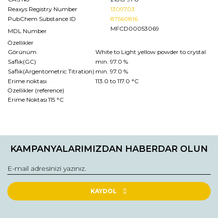
Reaxys Registry Number
1309703
PubChem Substance ID
87560816
MFCD00053069
MDL Number
Özellikler
Görünüm
White to Light yellow powder to crystal
Saflık(GC)
min. 97.0 %
Saflık(Argentometric Titration)
min. 97.0 %
Erime noktası
113.0 to 117.0 °C
Özellikler (reference)
Erime Noktası
115 °C
Bu ürünün fiyat bilgisi, resim, ürün açıklamalarında ve diğer
konularda yetersiz gördüğünüz noktaları öneri formunu
Bu ürüne ilk yorumu siz yapın!
kullanarak tarafımıza iletebilirsiniz.
KAMPANYALARIMIZDAN HABERDAR OLUN
Görüş ve önerileriniz için teşekkür ederiz.
Yorum Yaz
Ürün resmi kalitesiz, bozuk veya görüntülenemiyor.
Ürün açıklamasında eksik bilgiler bulunuyor.
KAYDOL
Ürün bilgilerinde hatalar bulunuyor.
Ürün fiyatı diğer sitelerden daha pahalı.