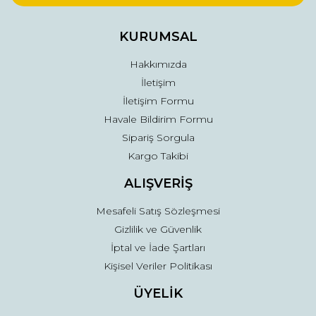
Ürün bilgilerinde hatalar bulunuyor.
Ürün fiyatı diğer sitelerden daha pahalı.
KURUMSAL
Bu ürüne benzer farklı alternatifler olmalı.
Hakkımızda
İletişim
İletişim Formu
Havale Bildirim Formu
Sipariş Sorgula
Gönder
Kargo Takibi
ALIŞVERİŞ
Mesafeli Satış Sözleşmesi
Gizlilik ve Güvenlik
İptal ve İade Şartları
Kişisel Veriler Politikası
ÜYELİK