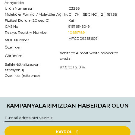
Anhydride)
Ürün Numarası
C3266
Moleküler Formül / Moleküler Ağırlık
C__7H__5BClNO__2
= 181.38
Fiziksel Durum(20 deg.C)
Katı
CAS No
915763-60-9
Reaxys Registry Number
10659789
MFCD09263609
MDL Number
Özellikler
White to Almost white powder to
Görünüm
crystal
Saflık(Nötralizasyon
97.0 to 112.0 %
titrasyonu)
Özellikler (reference)
Bu ürünün fiyat bilgisi, resim, ürün açıklamalarında ve diğer
konularda yetersiz gördüğünüz noktaları öneri formunu
Bu ürüne ilk yorumu siz yapın!
kullanarak tarafımıza iletebilirsiniz.
KAMPANYALARIMIZDAN HABERDAR OLUN
Görüş ve önerileriniz için teşekkür ederiz.
Yorum Yaz
Ürün resmi kalitesiz, bozuk veya görüntülenemiyor.
Ürün açıklamasında eksik bilgiler bulunuyor.
KAYDOL