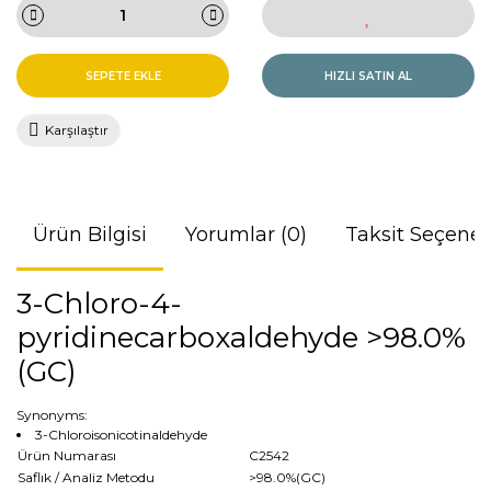
SEPETE EKLE
HIZLI SATIN AL
Karşılaştır
Ürün Bilgisi
Yorumlar (0)
Taksit Seçenek
3-Chloro-4-
pyridinecarboxaldehyde >98.0%
(GC)
Synonyms:
3-Chloroisonicotinaldehyde
Ürün Numarası
C2542
Saflık / Analiz Metodu
>98.0%(GC)