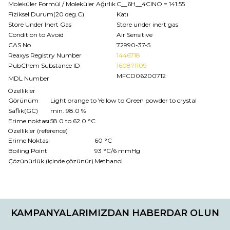
Moleküler Formül / Moleküler Ağırlık
C__6H__4ClNO
= 141.55
Fiziksel Durum(20 deg.C)
Katı
Store Under Inert Gas
Store under inert gas
Condition to Avoid
Air Sensitive
CAS No
72990-37-5
Reaxys Registry Number
1446718
PubChem Substance ID
160871109
MFCD06200712
MDL Number
Özellikler
Görünüm
Light orange to Yellow to Green powder to crystal
Saflık(GC)
min. 98.0 %
Erime noktası
58.0 to 62.0 °C
Özellikler (reference)
Erime Noktası
60 °C
Boiling Point
93 °C/6 mmHg
Çözünürlük (içinde çözünür)
Methanol
Bu ürünün fiyat bilgisi, resim, ürün açıklamalarında ve diğer
konularda yetersiz gördüğünüz noktaları öneri formunu
Bu ürüne ilk yorumu siz yapın!
kullanarak tarafımıza iletebilirsiniz.
KAMPANYALARIMIZDAN HABERDAR OLUN
Görüş ve önerileriniz için teşekkür ederiz.