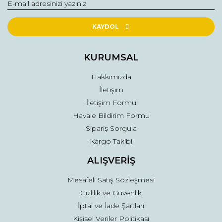
Yorum Yaz
Ürün resmi kalitesiz, bozuk veya görüntülenemiyor.
Ürün açıklamasında eksik bilgiler bulunuyor.
KAYDOL
Ürün bilgilerinde hatalar bulunuyor.
Ürün fiyatı diğer sitelerden daha pahalı.
KURUMSAL
Bu ürüne benzer farklı alternatifler olmalı.
Hakkımızda
İletişim
İletişim Formu
Havale Bildirim Formu
Sipariş Sorgula
Gönder
Kargo Takibi
ALIŞVERİŞ
Mesafeli Satış Sözleşmesi
Gizlilik ve Güvenlik
İptal ve İade Şartları
Kişisel Veriler Politikası