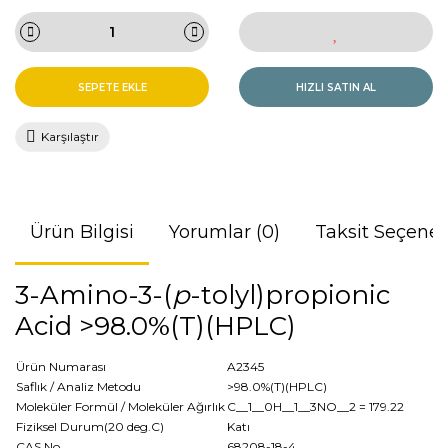
SEPETE EKLE
HIZLI SATIN AL
Karşılaştır
Ürün Bilgisi
Yorumlar (0)
Taksit Seçenek
3-Amino-3-(
p
-tolyl)propionic
Acid >98.0%(T)(HPLC)
Ürün Numarası
A2345
Saflık / Analiz Metodu
>98.0%(T)(HPLC)
Moleküler Formül / Moleküler Ağırlık
C__1__0H__1__3NO__2
= 179.22
Fiziksel Durum(20 deg.C)
Katı
CAS No
68208-18-4