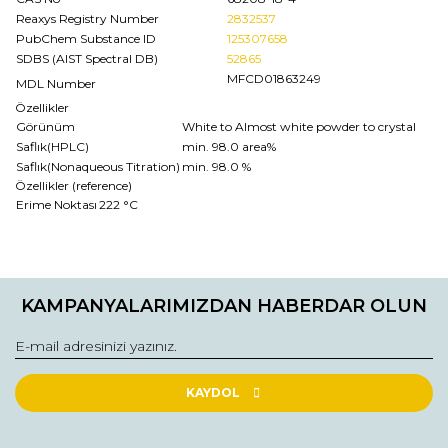
Reaxys Registry Number
2832537
PubChem Substance ID
125307658
SDBS (AIST Spectral DB)
52865
MFCD01863249
MDL Number
Özellikler
Görünüm
White to Almost white powder to crystal
Saflık(HPLC)
min. 98.0 area%
Saflık(Nonaqueous Titration)
min. 98.0 %
Özellikler (reference)
Erime Noktası
222 °C
Bu ürünün fiyat bilgisi, resim, ürün açıklamalarında ve diğer
konularda yetersiz gördüğünüz noktaları öneri formunu
Bu ürüne ilk yorumu siz yapın!
kullanarak tarafımıza iletebilirsiniz.
KAMPANYALARIMIZDAN HABERDAR OLUN
Görüş ve önerileriniz için teşekkür ederiz.
Yorum Yaz
Ürün resmi kalitesiz, bozuk veya görüntülenemiyor.
Ürün açıklamasında eksik bilgiler bulunuyor.
KAYDOL
Ürün bilgilerinde hatalar bulunuyor.
Ürün fiyatı diğer sitelerden daha pahalı.