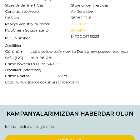
Store Under Inert Gas
Store under inert gas
Condition to Avoid
Air Sensitive
CAS No
38982-12-6
Reaxys Registry Number
2260898
PubChem Substance ID
87561174
MFCD09751223
MDL Number
Özellikler
Görünüm
Light yellow to Amber to Dark green powder to crystal
Saflık(GC)
min. 98.0 %
Erime noktası
170.0 to 174.0 °C
Özellikler (reference)
Erime Noktası
172 °C
Çözünürlük (içinde çözünür)
Chloroform
Bu ürünün fiyat bilgisi, resim, ürün açıklamalarında ve diğer
konularda yetersiz gördüğünüz noktaları öneri formunu
Bu ürüne ilk yorumu siz yapın!
kullanarak tarafımıza iletebilirsiniz.
KAMPANYALARIMIZDAN HABERDAR OLUN
Görüş ve önerileriniz için teşekkür ederiz.
Yorum Yaz
Ürün resmi kalitesiz, bozuk veya görüntülenemiyor.