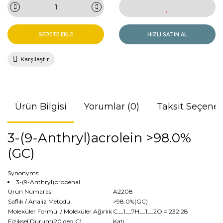
SEPETE EKLE
HIZLI SATIN AL
Karşılaştır
Ürün Bilgisi
Yorumlar (0)
Taksit Seçenek
3-(9-Anthryl)acrolein >98.0%
(GC)
Synonyms:
3-(9-Anthryl)propenal
Ürün Numarası
A2208
Saflık / Analiz Metodu
>98.0%(GC)
Moleküler Formül / Moleküler Ağırlık
C__1__7H__1__2O
= 232.28
Fiziksel Durum(20 deg.C)
Katı