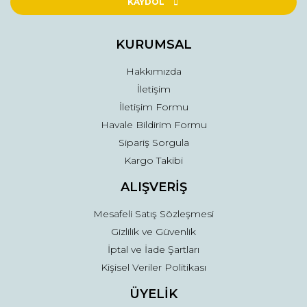
Ürün açıklamasında eksik bilgiler bulunuyor.
KAYDOL
Ürün bilgilerinde hatalar bulunuyor.
Ürün fiyatı diğer sitelerden daha pahalı.
KURUMSAL
Bu ürüne benzer farklı alternatifler olmalı.
Hakkımızda
İletişim
İletişim Formu
Havale Bildirim Formu
Sipariş Sorgula
Gönder
Kargo Takibi
ALIŞVERİŞ
Mesafeli Satış Sözleşmesi
Gizlilik ve Güvenlik
İptal ve İade Şartları
Kişisel Veriler Politikası
ÜYELİK