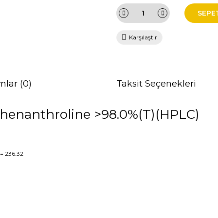
SEPE
Karşılaştır
mlar (0)
Taksit Seçenekleri
-phenanthroline >98.0%(T)(HPLC)
= 236.32