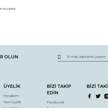
 to crystal
da ve diğer konularda yetersiz gördüğünüz noktaları öneri formunu kullana
Bu ürüne ilk yorumu siz yapın!
R OLUN
r.
Yorum Yaz
ÜYELİK
BİZİ TAKİP
BİZİ TAK
EDİN
Hesabım
Yeni Üyelik
Facebook