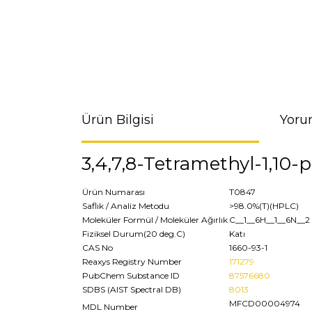
Ürün Bilgisi
Yoru
3,4,7,8-Tetramethyl-1,10
Ürün Numarası
T0847
Saflık / Analiz Metodu
>98.0%(T)(HPLC)
Moleküler Formül / Moleküler Ağırlık
C__1__6H__1__6N__2
Fiziksel Durum(20 deg.C)
Katı
CAS No
1660-93-1
Reaxys Registry Number
171279
PubChem Substance ID
87576680
SDBS (AIST Spectral DB)
8013
MFCD00004974
MDL Number