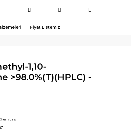
Malzemeleri
Fiyat Listemiz
ethyl-1,10-
ne >98.0%(T)(HPLC) -
1
Chemicals
47