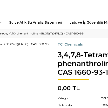
er
Su ve Atık Su Analiz Sistemleri
Lab. ve İş Güvenliği 
amethyl-1,10-phenanthroline >98.0%(T)(HPLC) - CAS 1660-93-1
TCI Chemicals
3,4,7,8-Tetram
phenanthroli
CAS 1660-93-
0,00 TL
Kategori
TCI 
Stok Kodu
T08