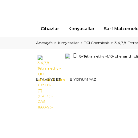
Cihazlar
Kimyasallar
Sarf Malzemel
Anasayfa
Kimyasallar
TCI Chemicals
3,4,7,8-Tetr
TAVSİYE ET
YORUM YAZ