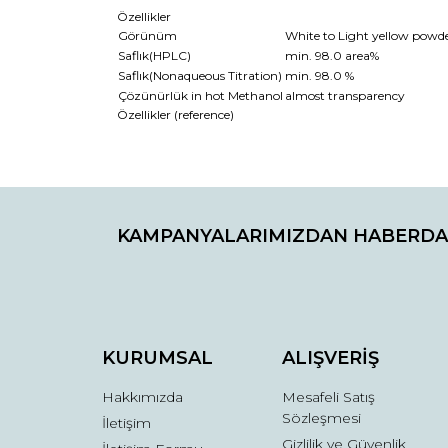
Özellikler
Görünüm
White to Light yellow powder
Saflık(HPLC)
min. 98.0 area%
Saflık(Nonaqueous Titration)
min. 98.0 %
Çözünürlük in hot Methanol
almost transparency
Özellikler (reference)
Bu ürünün fiyat bilgisi, resim, ürün açıklamaların
Görüş ve önerileriniz için teşekkür ederiz.
KAMPANYALARIMIZDAN HABERDA
Ürün resmi kalitesiz, bozuk veya görüntülenemiyo
Ürün açıklamasında eksik bilgiler bulunuyor.
Ürün bilgilerinde hatalar bulunuyor.
Ürün fiyatı diğer sitelerden daha pahalı.
Bu ürüne benzer farklı alternatifler olmalı.
KURUMSAL
ALIŞVERİŞ
Hakkımızda
Mesafeli Satış
Sözleşmesi
İletişim
Gizlilik ve Güvenlik