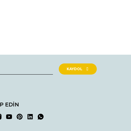
rak tarafımıza iletebilirsiniz.
KAYDOL
İP EDİN