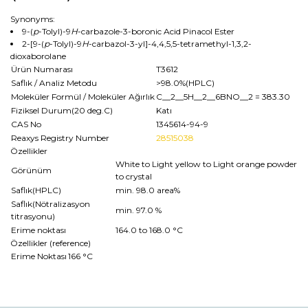
Synonyms:
9-(
p
-Tolyl)-9
H
-carbazole-3-boronic Acid Pinacol Ester
2-[9-(
p
-Tolyl)-9
H
-carbazol-3-yl]-4,4,5,5-tetramethyl-1,3,2-
dioxaborolane
Ürün Numarası
T3612
Saflık / Analiz Metodu
>98.0%(HPLC)
Moleküler Formül / Moleküler Ağırlık
C__2__5H__2__6BNO__2
= 383.30
Fiziksel Durum(20 deg.C)
Katı
CAS No
1345614-94-9
Reaxys Registry Number
28515038
Özellikler
White to Light yellow to Light orange powder
Görünüm
to crystal
Saflık(HPLC)
min. 98.0 area%
Saflık(Nötralizasyon
min. 97.0 %
titrasyonu)
Erime noktası
164.0 to 168.0 °C
Özellikler (reference)
Erime Noktası
166 °C
Bu ürünün fiyat bilgisi, resim, ürün açıklamalarında ve diğer
konularda yetersiz gördüğünüz noktaları öneri formunu