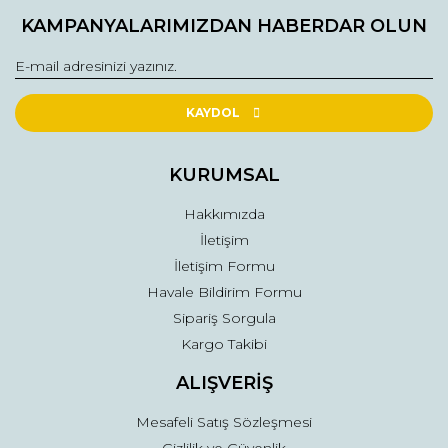
Bu ürüne ilk yorumu siz yapın!
kullanarak tarafımıza iletebilirsiniz.
KAMPANYALARIMIZDAN HABERDAR OLUN
Görüş ve önerileriniz için teşekkür ederiz.
Yorum Yaz
Ürün resmi kalitesiz, bozuk veya görüntülenemiyor.
Ürün açıklamasında eksik bilgiler bulunuyor.
KAYDOL
Ürün bilgilerinde hatalar bulunuyor.
Ürün fiyatı diğer sitelerden daha pahalı.
KURUMSAL
Bu ürüne benzer farklı alternatifler olmalı.
Hakkımızda
İletişim
İletişim Formu
Havale Bildirim Formu
Sipariş Sorgula
Gönder
Kargo Takibi
ALIŞVERİŞ
Mesafeli Satış Sözleşmesi