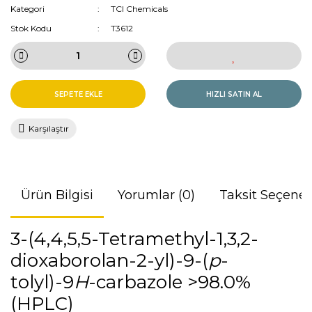
Kategori
TCI Chemicals
Stok Kodu
T3612
SEPETE EKLE
HIZLI SATIN AL
Karşılaştır
Ürün Bilgisi
Yorumlar (0)
Taksit Seçenek
3-(4,4,5,5-Tetramethyl-1,3,2-
dioxaborolan-2-yl)-9-(
p
-
tolyl)-9
H
-carbazole >98.0%
(HPLC)