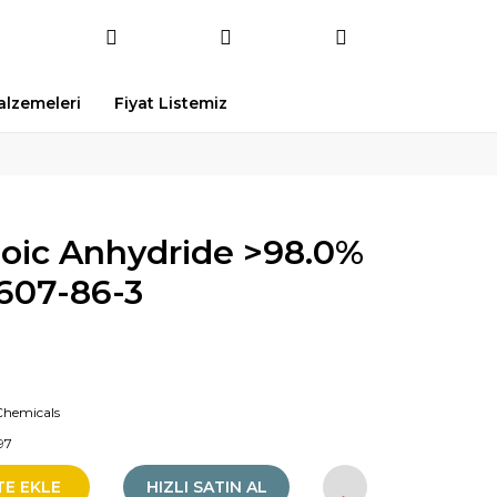
Malzemeleri
Fiyat Listemiz
oic Anhydride >98.0%
 607-86-3
Chemicals
97
TE EKLE
HIZLI SATIN AL