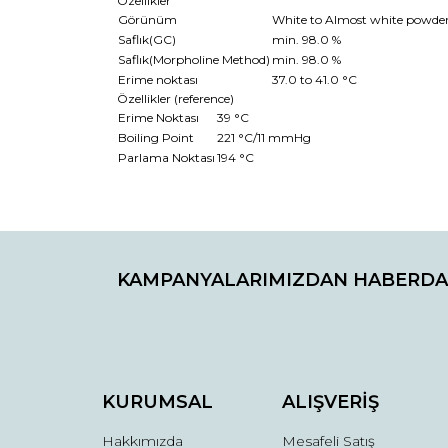
Özellikler
Görünüm
White to Almost white powder 
Saflık(GC)
min. 98.0 %
Saflık(Morpholine Method)
min. 98.0 %
Erime noktası
37.0 to 41.0 °C
Özellikler (reference)
Erime Noktası
39 °C
Boiling Point
221 °C/11 mmHg
Parlama Noktası
194 °C
Bu ürünün fiyat bilgisi, resim, ürün açıklamaların
Görüş ve önerileriniz için teşekkür ederiz.
KAMPANYALARIMIZDAN HABERDA
Ürün resmi kalitesiz, bozuk veya görüntülenemiyo
Ürün açıklamasında eksik bilgiler bulunuyor.
Ürün bilgilerinde hatalar bulunuyor.
Ürün fiyatı diğer sitelerden daha pahalı.
Bu ürüne benzer farklı alternatifler olmalı.
KURUMSAL
ALIŞVERİŞ
Hakkımızda
Mesafeli Satış