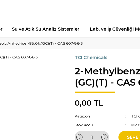
er
Su ve Atık Su Analiz Sistemleri
Lab. ve İş Güvenliği 
oic Anhydride >98.0%(GC)(T) - CAS 607-86-3
TCI Chemicals
2-Methylbenz
(GC)(T) - CAS
0,00 TL
Kategori
TCI 
Stok Kodu
M29
SEPE