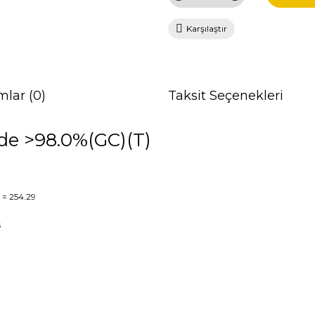
Karşılaştır
mlar (0)
Taksit Seçenekleri
de >98.0%(GC)(T)
= 254.29
s