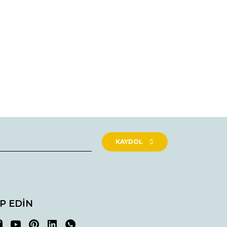
rak tarafımıza iletebilirsiniz.
KAYDOL
İP EDİN