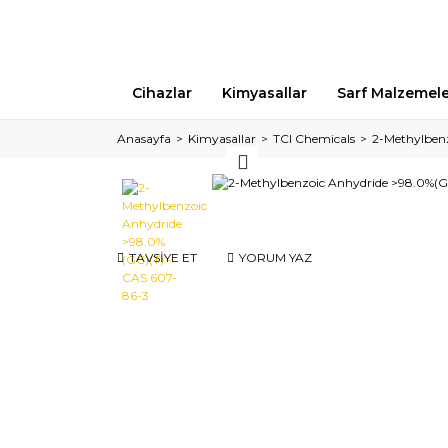
Cihazlar
Kimyasallar
Sarf Malzemel
Anasayfa
Kimyasallar
TCI Chemicals
2-Methylbenz
TAVSİYE ET
YORUM YAZ