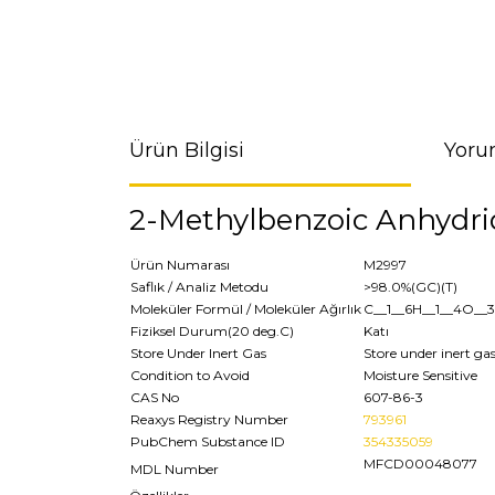
Ürün Bilgisi
Yoru
2-Methylbenzoic Anhydri
Ürün Numarası
M2997
Saflık / Analiz Metodu
>98.0%(GC)(T)
Moleküler Formül / Moleküler Ağırlık
C__1__6H__1__4O__3
Fiziksel Durum(20 deg.C)
Katı
Store Under Inert Gas
Store under inert ga
Condition to Avoid
Moisture Sensitive
CAS No
607-86-3
Reaxys Registry Number
793961
PubChem Substance ID
354335059
MFCD00048077
MDL Number