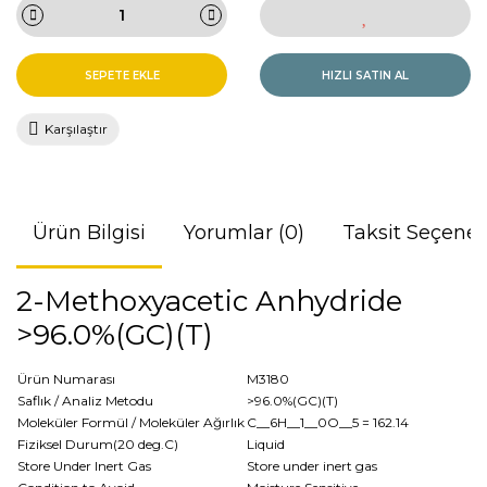
SEPETE EKLE
HIZLI SATIN AL
Karşılaştır
Ürün Bilgisi
Yorumlar (0)
Taksit Seçenek
2-Methoxyacetic Anhydride
>96.0%(GC)(T)
Ürün Numarası
M3180
Saflık / Analiz Metodu
>96.0%(GC)(T)
Moleküler Formül / Moleküler Ağırlık
C__6H__1__0O__5
= 162.14
Fiziksel Durum(20 deg.C)
Liquid
Store Under Inert Gas
Store under inert gas