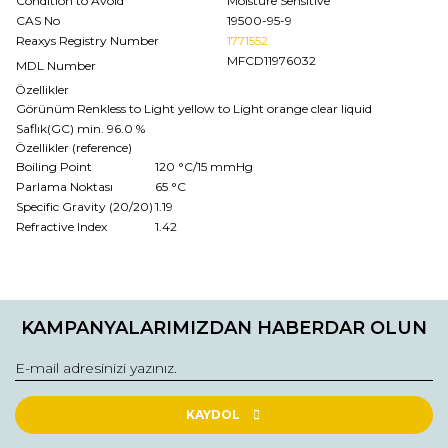
Condition to Avoid
Moisture Sensitive
CAS No
19500-95-9
Reaxys Registry Number
1771552
MFCD11976032
MDL Number
Özellikler
Görünüm
Renkless to Light yellow to Light orange clear liquid
Saflık(GC)
min. 96.0 %
Özellikler (reference)
Boiling Point
120 °C/15 mmHg
Parlama Noktası
65 °C
Specific Gravity (20/20)
1.19
Refractive Index
1.42
Bu ürünün fiyat bilgisi, resim, ürün açıklamalarında ve diğer
konularda yetersiz gördüğünüz noktaları öneri formunu
Bu ürüne ilk yorumu siz yapın!
kullanarak tarafımıza iletebilirsiniz.
KAMPANYALARIMIZDAN HABERDAR OLUN
Görüş ve önerileriniz için teşekkür ederiz.
Yorum Yaz
Ürün resmi kalitesiz, bozuk veya görüntülenemiyor.
Ürün açıklamasında eksik bilgiler bulunuyor.
KAYDOL
Ürün bilgilerinde hatalar bulunuyor.