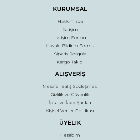
Ürün fiyatı diğer sitelerden daha pahalı.
KURUMSAL
Bu ürüne benzer farklı alternatifler olmalı.
Hakkımızda
İletişim
İletişim Formu
Havale Bildirim Formu
Sipariş Sorgula
Gönder
Kargo Takibi
ALIŞVERİŞ
Mesafeli Satış Sözleşmesi
Gizlilik ve Güvenlik
İptal ve İade Şartları
Kişisel Veriler Politikası
ÜYELİK
Hesabım